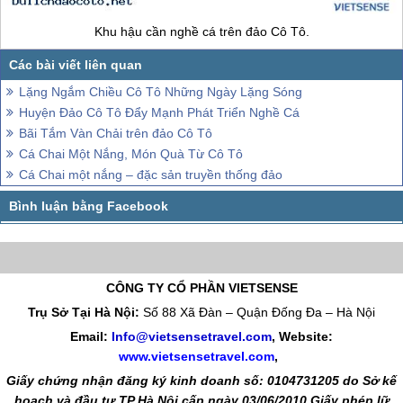
Khu hậu cần nghề cá trên
đảo Cô Tô
.
Lặng Ngắm Chiều Cô Tô Những Ngày Lặng Sóng
Huyện Đảo Cô Tô Đẩy Mạnh Phát Triển Nghề Cá
Bãi Tắm Vàn Chải trên đảo Cô Tô
Cá Chai Một Nắng, Món Quà Từ Cô Tô
Cá Chai một nắng – đặc sản truyền thống đảo
CÔNG TY CỔ PHẦN VIETSENSE
Trụ Sở Tại Hà Nội:
Số 88 Xã Đàn – Quận Đống Đa – Hà Nội
Email:
Info@vietsensetravel.com
, Website:
www.vietsensetravel.com
,
Giấy chứng nhận đăng ký kinh doanh số: 0104731205 do Sở kế
hoạch và đầu tư TP Hà Nội cấp ngày 03/06/2010 Giấy phép lữ