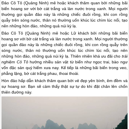
Đảo Cô Tô (Quảng Ninh) mê hoặc khách thăm quan bởi những bãi
biển hoang sơ với bờ cát trắng và làn nước trong xanh. Mọi người
thường gọi quần đảo này là những chiếc đuôi rồng, khi con rồng
quẫy trên sóng nước, thân nó thường uốn khúc lúc chìm lúc nổi, tạo
nên những hòn đảo, những quả núi kỳ lạ.
Đảo Cô Tô
(Quảng Ninh) mê hoặc Lữ khách bởi những bãi biển
hoang sơ với bờ cát trắng và làn nước trong xanh. Mọi người thường
gọi quần đảo này là những chiếc đuôi rồng, khi con rồng quẫy trên
sóng nước, thân nó thường uốn khúc lúc chìm lúc nổi, tạo nên
những hòn đảo, những quả núi kỳ lạ. Thiên nhiên khá ưu đãi cho
trải
nghiệm
Cô Tô
hưởng nhiều sản vật từ biển như ngọc trai, bào ngư
vốn đặc sản quý hiếm xưa nay. Kế tiếp là những bãi biển trong veo,
phẳng lặng, bờ cát trắng phau, thoai thoải.
Hòn đảo hấp dẫn khách thăm quan bởi vẻ đẹp yên bình, êm đềm và
sự hoang sơ. Bạn sẽ cảm thấy thật sự tự do khi đặt chân lên chốn
thiên đường này.