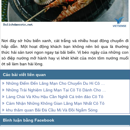
Nơi đây sở hữu biển xanh, cát trắng và nhiều hoạt động chuyến đi
hấp dẫn. Một hoạt động khách bạn không nên bỏ qua là thưởng
thức hải sản tươi ngon ngay tại bãi biển. Vị béo ngậy của những con
sò điệp nướng mỡ hành hay vị khét khét của món tôm nướng muối
ớt sẽ làm bạn hài lòng.
Những Điểm Đến Lãng Mạn Cho Chuyến Du Hí Cô Tô Dịp 30/4
Những Trải Nghiệm Lãng Mạn Tại Cô Tô Dành Cho Các Cặp Đôi
Làng Chài Và Khu Hậu Cần Nghề Cá trên đảo Cô Tô
Cảm Nhận Những Không Gian Lãng Mạn Nhất Cô Tô
khu thăm quan Bãi Đá Cầu Mị Và Đồi Ngắm Sóng