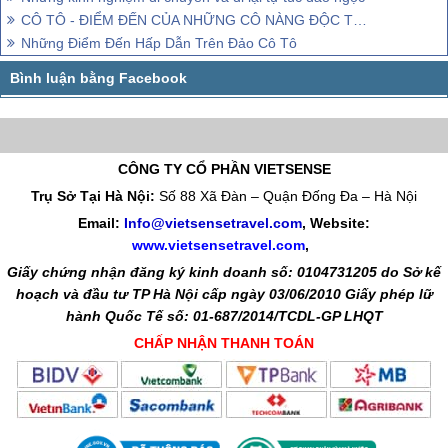
CÔ TÔ - ĐIỂM ĐẾN CỦA NHỮNG CÔ NÀNG ĐỘC THÂN KIÊU HÃNH
Những Điểm Đến Hấp Dẫn Trên Đảo Cô Tô
CÔNG TY CỔ PHẦN VIETSENSE
Trụ Sở Tại Hà Nội:
Số 88 Xã Đàn – Quận Đống Đa – Hà Nội
Email:
Info@vietsensetravel.com
, Website:
www.vietsensetravel.com
,
Giấy chứng nhận đăng ký kinh doanh số: 0104731205 do Sở kế
hoạch và đầu tư TP Hà Nội cấp ngày 03/06/2010 Giấy phép lữ
hành Quốc Tế số: 01-687/2014/TCDL-GP LHQT
CHẤP NHẬN THANH TOÁN