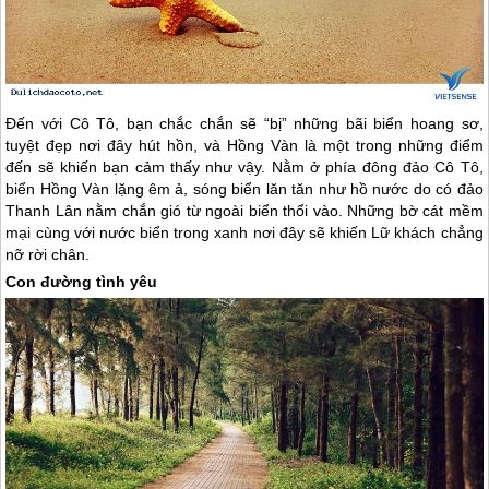
Đến với
Cô Tô
, bạn chắc chắn sẽ “bị” những bãi biển hoang sơ,
tuyệt đẹp nơi đây hút hồn, và Hồng Vàn là một trong những điểm
đến sẽ khiến bạn cảm thấy như vậy. Nằm ở phía đông
đảo Cô Tô
,
biển Hồng Vàn lặng êm ả, sóng biển lăn tăn như hồ nước do có đảo
Thanh Lân nằm chắn gió từ ngoài biển thổi vào. Những bờ cát mềm
mại cùng với nước biển trong xanh nơi đây sẽ khiến Lữ khách chẳng
nỡ rời chân.
Con đường tình yêu