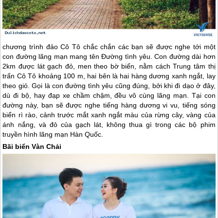
chương trình
đảo Cô Tô
chắc chắn các bạn sẽ được nghe tới một
con đường lãng mạn mang tên Đường tình yêu. Con đường dài hơn
2km được lát gạch đỏ, men theo bờ biển, nằm cách Trung tâm thị
trấn
Cô Tô
khoảng 100 m, hai bên là hai hàng dương xanh ngắt, lay
theo gió. Gọi là con đường tình yêu cũng đúng, bởi khi đi dạo ở đây,
dù đi bộ, hay đạp xe chầm chậm, đều vô cùng lãng mạn. Tại con
đường này, bạn sẽ được nghe tiếng hàng dương vi vu, tiếng sóng
biển rì rào, cảnh trước mắt xanh ngắt màu của rừng cây, vàng của
ánh nắng, và đỏ của gạch lát, không thua gì trong các bộ phim
truyền hình lãng mạn Hàn Quốc.
Bãi biển Vàn Chải