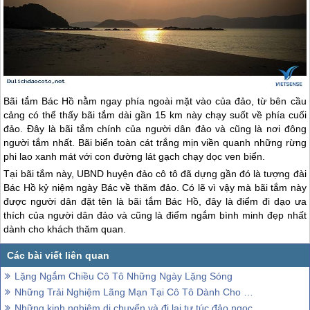
Bãi tắm Bác Hồ nằm ngay phía ngoài mặt vào của đảo, từ bên cầu
cảng có thể thấy bãi tắm dài gần 15 km này chạy suốt về phía cuối
đảo. Đây là bãi tắm chính của người dân đảo và cũng là nơi đông
người tắm nhất. Bãi biển toàn cát trắng mịn viền quanh những rừng
phi lao xanh mát với con đường lát gạch chạy dọc ven biển.
Tại bãi tắm này, UBND huyện
đảo cô tô
đã dựng gần đó là tượng đài
Bác Hồ kỷ niệm ngày Bác về thăm đảo. Có lẽ vì vậy mà bãi tắm này
được người dân đặt tên là bãi tắm Bác Hồ, đây là điểm đi dạo ưa
thích của người dân đảo và cũng là điểm ngắm bình minh đẹp nhất
dành cho khách thăm quan.
Lặng Ngắm Chiều Cô Tô Những Ngày Lặng Sóng
Những Trải Nghiệm Lãng Mạn Tại Cô Tô Dành Cho Các Cặp Đôi
Những kinh nghiệm di chuyển và đi lại tự túc đảo ngọc