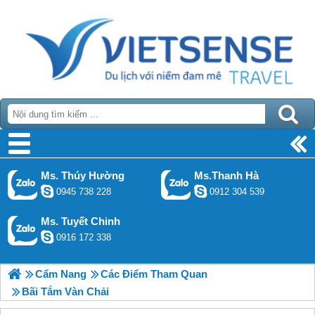
Ms. Thúy Hường
Ms.Thanh Hà
0945 738 228
0912 304 539
Ms. Tuyết Chinh
0916 172 338
Cẩm Nang
Các Điểm Tham Quan
Bãi Tắm Vàn Chải