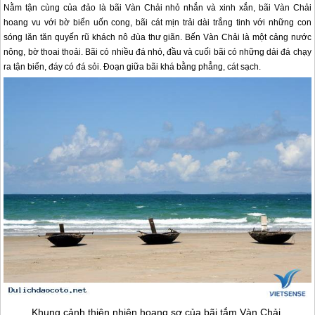
Nằm tận cùng của đảo là bãi Vàn Chải nhỏ nhắn và xinh xắn, bãi Vàn Chải
hoang vu với bờ biển uốn cong, bãi cát mịn trải dài trắng tinh với những con
sóng lăn tăn quyến rũ khách nô đùa thư giãn. Bến Vàn Chải là một cảng nước
nông, bờ thoai thoải. Bãi có nhiều đá nhỏ, đầu và cuối bãi có những dải đá chạy
ra tận biển, đáy có đá sỏi. Đoạn giữa bãi khá bằng phẳng, cát sạch.
Khung cảnh thiên nhiên hoang sơ của bãi tắm Vàn Chải.