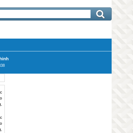
hinh
338
c
ảo
,
c
o
,