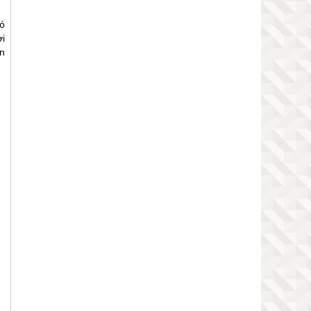
có
i
ên