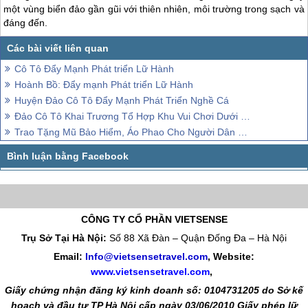
một vùng biển đảo gần gũi với thiên nhiên, môi trường trong sạch và
đáng đến.
Cô Tô Đẩy Mạnh Phát triển Lữ Hành
Hoành Bồ: Đẩy mạnh Phát triển Lữ Hành
Huyện Đảo Cô Tô Đẩy Mạnh Phát Triển Nghề Cá
Đảo Cô Tô Khai Trương Tổ Hợp Khu Vui Chơi Dưới Nước
Trao Tặng Mũ Bảo Hiểm, Áo Phao Cho Người Dân Cô Tô
CÔNG TY CỔ PHẦN VIETSENSE
Trụ Sở Tại Hà Nội:
Số 88 Xã Đàn – Quận Đống Đa – Hà Nội
Email:
Info@vietsensetravel.com
, Website:
www.vietsensetravel.com
,
Giấy chứng nhận đăng ký kinh doanh số: 0104731205 do Sở kế
hoạch và đầu tư TP Hà Nội cấp ngày 03/06/2010 Giấy phép lữ