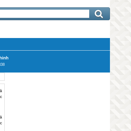
hinh
338
ả
c
ả
c