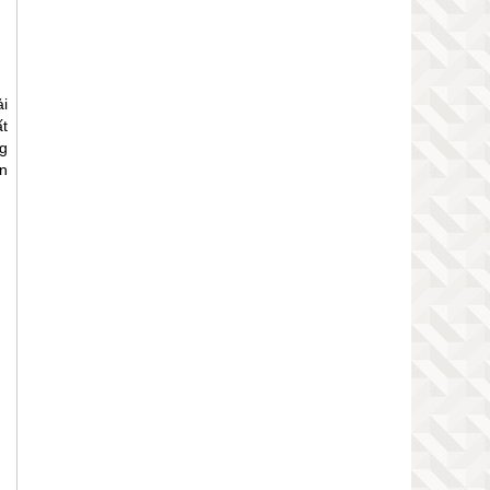
i
ất
g
ên