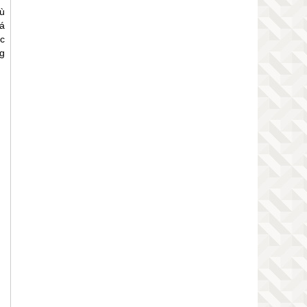
ù
á
c
g