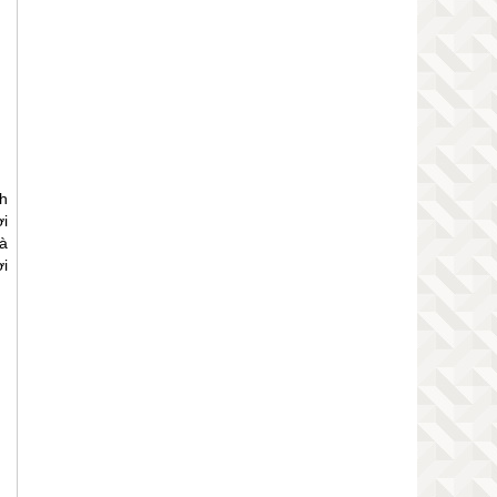
h
ời
à
i