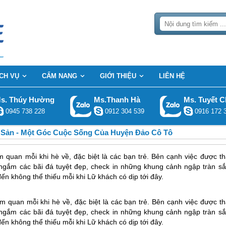
ỊCH VỤ
CẨM NANG
GIỚI THIỆU
LIÊN HỆ
s. Thúy Hường
Ms.Thanh Hà
Ms. Tuyết C
0945 738 228
0912 304 539
0916 172 
 Sản - Một Góc Cuộc Sống Của Huyện Đảo Cô Tô
m quan mỗi khi hè về, đặc biệt là các bạn trẻ. Bên cạnh việc được th
ngắm các bãi đá tuyệt đẹp, check in những khung cảnh ngập tràn sắ
ến không thể thiếu mỗi khi Lữ khách có dịp tới đây.
m quan mỗi khi hè về, đặc biệt là các bạn trẻ. Bên cạnh việc được th
ngắm các bãi đá tuyệt đẹp, check in những khung cảnh ngập tràn sắ
n không thể thiếu mỗi khi Lữ khách có dịp tới đây.