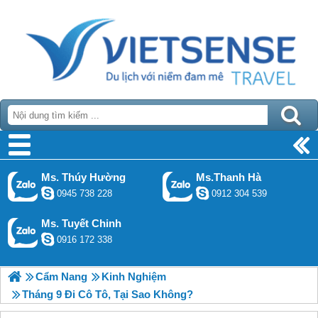
Ms. Thúy Hường
Ms.Thanh Hà
0945 738 228
0912 304 539
Ms. Tuyết Chinh
0916 172 338
Cẩm Nang
Kinh Nghiệm
Tháng 9 Đi Cô Tô, Tại Sao Không?