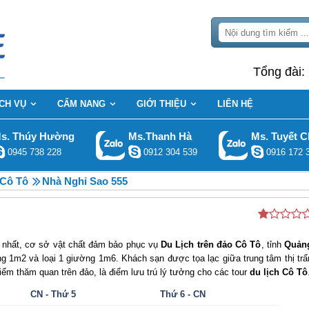
Tổng đài:
ỊCH VỤ
CẨM NANG
GIỚI THIỆU
LIÊN HỆ
s. Thúy Hường
Ms.Thanh Hà
Ms. Tuyết C
0945 738 228
0912 304 539
0916 172 
 Cô Tô
Nhà Nghỉ Sao 555
p nhất, cơ sở vật chất đảm bảo phục vụ
Du Lịch trên đảo Cô Tô
, tỉnh
Quản
g 1m2 và loại 1 giường 1m6. Khách sạn được tọa lạc giữa trung tâm thị trấ
iểm thăm quan trên đảo, là điểm lưu trú lý tưởng cho các tour
du lịch Cô Tô
CN - Thứ 5
Thứ 6 - CN