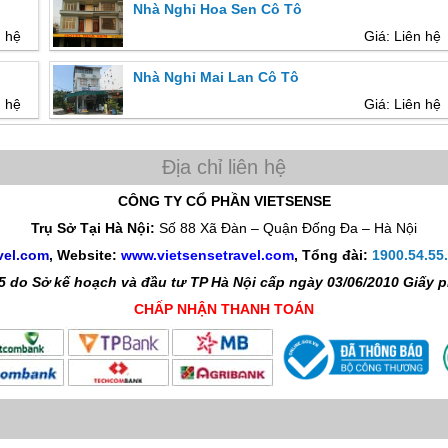
Nhà Nghỉ Hoa Sen Cô Tô
n hệ
Giá: Liên hệ
Nhà Nghỉ Mai Lan Cô Tô
n hệ
Giá: Liên hệ
CÔNG TY CỔ PHẦN VIETSENSE
Trụ Sở Tại Hà Nội:
Số 88 Xã Đàn – Quận Đống Đa – Hà Nội
vel.com
, Website:
www.vietsensetravel.com
,
Tổng đài:
1900.54.55
 do Sở kế hoạch và đầu tư TP Hà Nội cấp ngày 03/06/2010 Giấy
CHẤP NHẬN THANH TOÁN