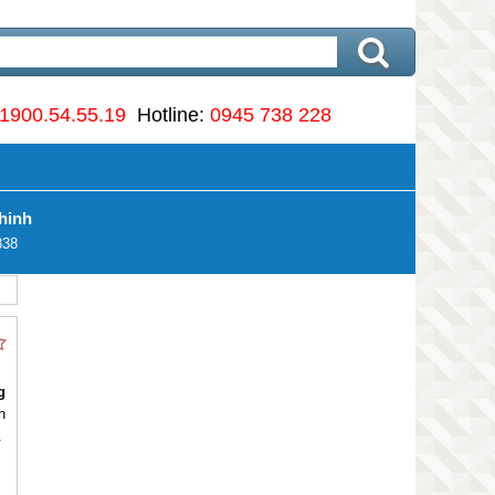
1900.54.55.19
Hotline:
0945 738 228
hinh
338
g
n
.