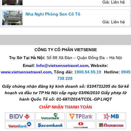
Giá: Liên hệ
Nha Nghi Phòng Son Cô Tô
Giá: Liên hệ
CÔNG TY CỔ PHẦN VIETSENSE
Trụ Sở Tại Hà Nội:
Số 88 Xã Đàn – Quận Đống Đa – Hà Nội
Email:
Info@vietsensetravel.com
, Website:
www.vietsensetravel.com
,
Tổng đài:
1900.54.55.19
Hotline:
0945
738 228
Giấy chứng nhận đăng ký kinh doanh số: 0104731205 do Sở kế
hoạch và đầu tư TP Hà Nội cấp ngày 03/06/2010 Giấy phép lữ
hành Quốc Tế số: 01-687/2014/TCDL-GP LHQT
CHẤP NHẬN THANH TOÁN