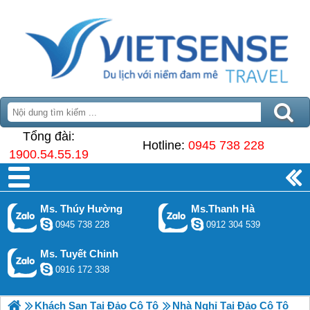
Tổng đài:
Hotline:
0945 738 228
1900.54.55.19
Ms. Thúy Hường
Ms.Thanh Hà
0945 738 228
0912 304 539
Ms. Tuyết Chinh
0916 172 338
Khách Sạn Tại Đảo Cô Tô
Nhà Nghỉ Tại Đảo Cô Tô