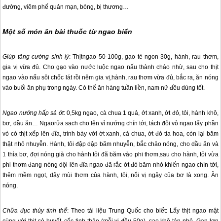
đường, viêm phế quản mạn, bỏng, bị thương…
Một số món ăn bài thuốc từ ngao biển
Giúp tăng cường sinh lý
: Thịtngao 50-100g, gạo tẻ ngon 30g, hành, rau thơm,
gia vị vừa đủ. Cho gạo vào nước luộc ngao nấu thành cháo nhừ, sau cho thịt
ngao vào nấu sôi chốc lát rồi nêm gia vị,hành, rau thơm vừa đủ, bắc ra, ăn nóng
vào buổi ăn phụ trong ngày. Có thể ăn hàng tuần liền, nam nữ đều dùng tốt.
Ngao nướng hấp sả ớt
: 0,5kg ngao, cà chua 1 quả, ớt xanh, ớt đỏ, tỏi, hành khô,
bơ, dầu ăn… Ngaorửa sạch cho lên vỉ nướng chín tới, tách đôi vỏ ngao lấy phần
vỏ có thịt xếp lên đĩa, trình bày với ớt xanh, cà chua, ớt đỏ tỉa hoa, còn lại băm
thật nhỏ nhuyễn. Hành, tỏi đập dập băm nhuyễn, bắc chảo nóng, cho dầu ăn và
1 thìa bơ, đợi nóng già cho hành tỏi đã băm vào phi thơm,sau cho hành, tỏi vừa
phi thơm đang nóng dội lên đĩa ngao đã rắc ớt đỏ băm nhỏ khiến ngao chín tới,
thêm mềm ngọt, dậy mùi thơm của hành, tỏi, nổi vị ngậy của bơ là xong. Ăn
nóng.
Chữa đục thủy tinh thể
: Theo tài liệu Trung Quốc cho biết: Lấy thịt ngao mật
cùng với thịt sò huyết, cốc tinh thảo (mỗi vị đều 50g), sao khô tán nhỏ. Gan lợn