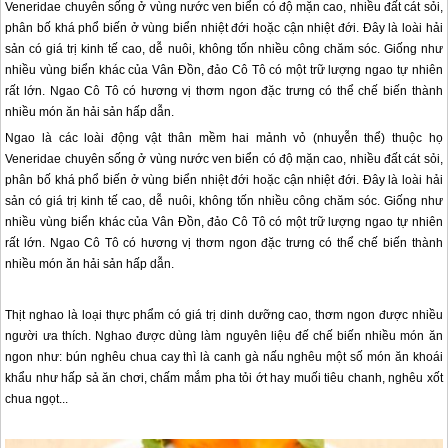
Veneridae chuyên sống ở vùng nước ven biển có độ mặn cao, nhiều đất cát sỏi,
phân bố khá phổ biến ở vùng biển nhiệt đới hoặc cận nhiệt đới. Đây là loài hải
sản có giá trị kinh tế cao, dễ nuôi, không tốn nhiều công chăm sóc. Giống như
nhiều vùng biển khác của Vân Đồn, đảo Cô Tô có một trữ lượng ngao tự nhiên
rất lớn. Ngao Cô Tô có hương vị thơm ngon đặc trưng có thể chế biến thành
nhiều món ăn hải sản hấp dẫn.
Ngao là các loài động vật thân mềm hai mảnh vỏ (nhuyễn thể) thuộc họ
Veneridae chuyên sống ở vùng nước ven biển có độ mặn cao, nhiều đất cát sỏi,
phân bố khá phổ biến ở vùng biển nhiệt đới hoặc cận nhiệt đới. Đây là loài hải
sản có giá trị kinh tế cao, dễ nuôi, không tốn nhiều công chăm sóc. Giống như
nhiều vùng biển khác của Vân Đồn,
đảo Cô Tô
có một trữ lượng ngao tự nhiên
rất lớn. Ngao
Cô Tô
có hương vị thơm ngon đặc trưng có thể chế biến thành
nhiều món ăn hải sản hấp dẫn.
Thịt nghao là loại thực phẩm có giá trị dinh dưỡng cao, thơm ngon được nhiều
người ưa thích. Nghao được dùng làm nguyên liệu đế chế biến nhiều món ăn
ngon như: bún nghêu chua cay thì là canh gà nấu nghêu một số món ăn khoái
khẩu như hấp sả ăn chơi, chấm mắm pha tỏi ớt hay muối tiêu chanh, nghêu xốt
chua ngọt...