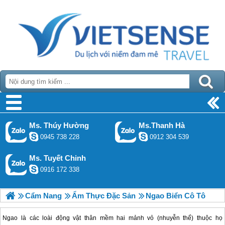
Ms. Thúy Hường
Ms.Thanh Hà
0945 738 228
0912 304 539
Ms. Tuyết Chinh
0916 172 338
Cẩm Nang
Ẩm Thực Đặc Sản
Ngao Biển Cô Tô
Ngao là các loài động vật thân mềm hai mảnh vỏ (nhuyễn thể) thuộc họ