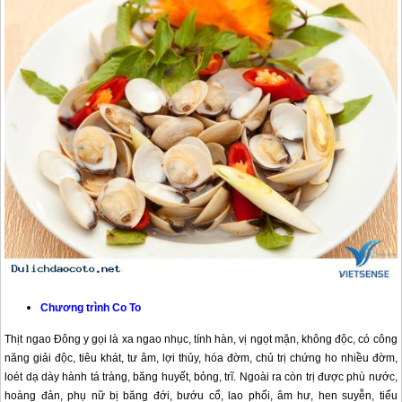
Chương trình
Co To
Thịt ngao Đông y gọi là xa ngao nhục, tính hàn, vị ngọt mặn, không độc, có công
năng giải độc, tiêu khát, tư âm, lợi thủy, hóa đờm, chủ trị chứng ho nhiều đờm,
loét dạ dày hành tá tràng, băng huyết, bỏng, trĩ. Ngoài ra còn trị được phù nước,
hoàng đản, phụ nữ bị băng đới, bướu cổ, lao phổi, âm hư, hen suyễn, tiểu