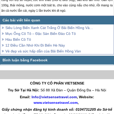
100g, thái mỏng, nước cơm một bát to, cho vào cùng nấu cho nhừ, rồi mang ra
ăn cả nước lẫn cái, ngày 1 lần trước khi đi ngủ.
Siêu Lòng Biển Xanh Cát Trắng Ở Bãi Biển Hồng Vàn Cô Tô
Mực Ống Cô Tô – Đặc Sản Biển Đảo Cô Tô
Hàu Biển Cô Tô
12 Điều Cần Nhớ Khi Đi Biển Hè Này
Vẻ đẹp và sức hấp dẫn của Bãi Biển Hồng Vàn
CÔNG TY CỔ PHẦN VIETSENSE
Trụ Sở Tại Hà Nội:
Số 88 Xã Đàn – Quận Đống Đa – Hà Nội
Email:
Info@vietsensetravel.com
, Website:
www.vietsensetravel.com
,
Giấy chứng nhận đăng ký kinh doanh số: 0104731205 do Sở kế