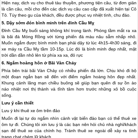
Hiện nay, dịch vụ cho thuê tàu thuyền, phương tiện câu, từ đơn giản
là cần câu, mồi cho đến các dịch vụ câu cao cấp đã xuất hiện tại
Cô
Tô
. Tùy theo gu của khách, đều được phục vụ nhiệt tình, chu đáo.
5. Dậy sớm đón bình minh trên đỉnh Cầu Mỵ
Đỉnh Cầu Mỵ buổi sáng không khí trong lành. Phóng tầm mắt ra xa
là bãi đá Móng Rồng với từng phiến đá màu nâu sẫm nhấp nhô.
Muốn ngắm được bình minh bạn phải dậy từ lúc 4h15-4h30 sáng, đi
xe máy ra Cầu Mỵ tầm 10-15p. Lúc đó là bình minh đẹp nhất, mặt
trời dần dần nhô lên từ phía xa xa, đỏ rực
6. Ngắm hoàng hôn ở Bãi Vàn Chảy
Phía bên trái bãi Vàn Chảy có nhiều phiến đá lớn. Chịu khó đi bộ
một đoạn ngắn bạn sẽ đến với điểm ngắm hoàng hôn đẹp nhất.
Khung cảnh lãng mạn chiều buông sẽ giúp bạn quên đi sự ồn ào
náo nhiệt nơi thị thành và tĩnh tâm hơn trước những xô bồ cuộc
sống.
Lưu ý cần thiết
Lưu ý khi thuê xe ôm trên đảo
Muốn đi lại tự do ngắm nhìn cảnh vật biển đảo bạn có thể thuê xe
ôm tự đi. Chúng tôi xin lưu ý là các bạn nên hỏi chủ nhà nghỉ/khách
sạn để thuê xe của chính họ. Tránh thuê xe ngoài dễ xảy ra tình
trạng chat chém lữ khách .