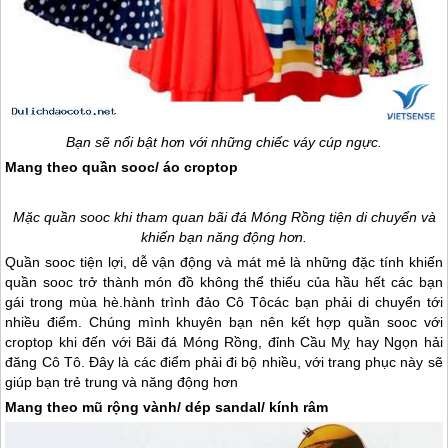
Bạn sẽ nổi bật hơn với những chiếc váy cúp ngực.
Mang theo quần sooc/ áo croptop
Mặc quần sooc khi tham quan bãi đá Móng Rồng tiện di chuyển và
khiến bạn năng động hơn.
Quần sooc tiện lợi, dễ vận động và mát mẻ là những đặc tính khiến
quần sooc trở thành món đồ không thể thiếu của hầu hết các bạn
gái trong mùa hè.hành trình
đảo Cô Tô
các bạn phải di chuyển tới
nhiều điểm. Chúng mình khuyên bạn nên kết hợp quần sooc với
croptop khi đến với Bãi đá Móng Rồng, đỉnh Cầu Mỵ hay Ngọn hải
đăng
Cô Tô
. Đây là các điểm phải đi bộ nhiều, với trang phục này sẽ
giúp bạn trẻ trung và năng động hơn
Mang theo mũ rộng vành/ dép sandal/ kính râm