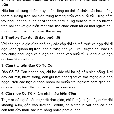
trấn
Nếu bạn đi cùng nhóm hay đoàn đông có thể tổ chức các hoạt động
team building trên bãi biển trung tâm thị trấn vào buổi tối. Cùng nắm
tay nhau hát hò, cùng chơi các trò chơi, cùng thưởng thức đồ nướng
trên bãi cát với gió biển mát rượi mà chắc chắn tất cả mọi người đều
muốn trải nghiệm cảm giác thú vị này.
2. Thuê xe đạp đôi đi dạo buổi tối
Với các bạn là gia đình nhỏ hay các cặp đôi có thể thuê xe đạp đôi đi
dạo vòng quanh thị trấn, con đường tình yêu, khu tượng đài Bác Hồ
hay cùng nhau đạp xe đi dạo cầu cảng vào buổi tối. Giá thuê xe đạp
đôi tầm 20-30k/buổi.
3. Cắm trại trên
đảo Cô Tô
Con
Đảo Cô Tô
Con hoang sơ, chỉ lác đác vài ba hộ dân sinh sống. Nơi
đây cát mịn, nước trong, còn giữ nét hoang sơ và thơ mộng của đảo
ngọc. Nếu các bạn đi theo nhóm lại muốn trải nghiệm cảm giác ngủ
qua đêm bờ biển thì có thể cắm trại ở nơi này.
4. Câu mực
Cô Tô
khám phá màu biển đêm
Thực ra đồ nghề câu mực rất đơn giản, chỉ là một cuộn dây cước dài
khoảng 40m, gắn vào lưỡi câu chum, phía trên là vật nhỏ có hình
con tôm đầy màu sắc làm bằng nhựa phát quang.