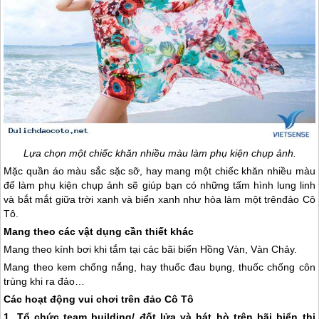
Lựa chọn một chiếc khăn nhiều màu làm phụ kiện chụp ảnh.
Mặc quần áo màu sắc sặc sỡ, hay mang một chiếc khăn nhiều màu
để làm phụ kiện chụp ảnh sẽ giúp bạn có những tấm hình lung linh
và bắt mắt giữa trời xanh và biển xanh như hòa làm một trên
đảo Cô
Tô
.
Mang theo các vật dụng cần thiết khác
Mang theo kính bơi khi tắm tại các bãi biển Hồng Vàn, Vàn Chảy.
Mang theo kem chống nắng, hay thuốc đau bụng, thuốc chống côn
trùng khi ra đảo…
Các hoạt động vui chơi trên
đảo Cô Tô
1. Tổ chức team building/ đốt lửa và hát hò trên bãi biển thị