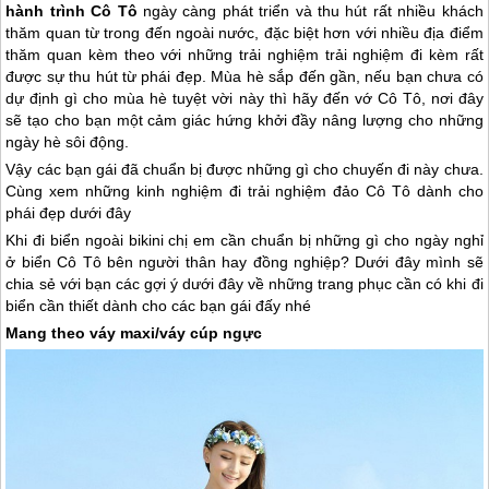
hành trình Cô Tô
ngày càng phát triển và thu hút rất nhiều khách
thăm quan từ trong đến ngoài nước, đặc biệt hơn với nhiều địa điểm
thăm quan kèm theo với những trải nghiệm trải nghiệm đi kèm rất
được sự thu hút từ phái đẹp. Mùa hè sắp đến gần, nếu bạn chưa có
dự định gì cho mùa hè tuyệt vời này thì hãy đến vớ Cô Tô, nơi đây
sẽ tạo cho bạn một cảm giác hứng khởi đầy nâng lượng cho những
ngày hè sôi động.
Vậy các bạn gái đã chuẩn bị được những gì cho chuyến đi này chưa.
Cùng xem những kinh nghiệm đi trải nghiệm
đảo Cô Tô
dành cho
phái đẹp dưới đây
Khi đi biển ngoài bikini chị em cần chuẩn bị những gì cho ngày nghỉ
ở biển
Cô Tô
bên người thân hay đồng nghiệp? Dưới đây mình sẽ
chia sẻ với bạn các gợi ý dưới đây về những trang phục cần có khi đi
biển cần thiết dành cho các bạn gái đấy nhé
Mang theo váy maxi/váy cúp ngực