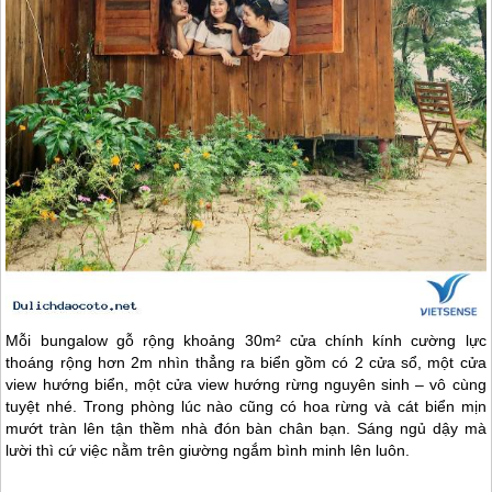
Mỗi bungalow gỗ rộng khoảng 30m² cửa chính kính cường lực
thoáng rộng hơn 2m nhìn thẳng ra biển gồm có 2 cửa sổ, một cửa
view hướng biển, một cửa view hướng rừng nguyên sinh – vô cùng
tuyệt nhé. Trong phòng lúc nào cũng có hoa rừng và cát biển mịn
mướt tràn lên tận thềm nhà đón bàn chân bạn. Sáng ngủ dậy mà
lười thì cứ việc nằm trên giường ngắm bình minh lên luôn.