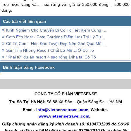
free rượu vang và… hoa rừng với giá từ 350.000 đồng – 500.000
đồng.
Kinh Nghiệm Cho Chuyến Đi Cô Tô Tiết Kiệm Cùng Lũ Bạn Ngày Hè
Coto Eco Host - Coto Gardens Điểm Lưu Trú Lý Tưởng Dành Cho Giới Trẻ
Cô Tô Con – Hòn Đảo Tuyệt Đẹp Nên Ghé Qua Mỗi Dịp Đến Cô Tô
Săn Tìm Những Resort Chất Lừ Mê Li Ở Cô Tô
“Khai tử” dự án resort 4 sao rộng 14ha tại Cô Tô
CÔNG TY CỔ PHẦN VIETSENSE
Trụ Sở Tại Hà Nội:
Số 88 Xã Đàn – Quận Đống Đa – Hà Nội
Email:
Info@vietsensetravel.com
, Website:
www.vietsensetravel.com
,
Giấy chứng nhận đăng ký kinh doanh số: 0104731205 do Sở kế
hoạch và đầu tư TP Hà Nội cấp ngày 03/06/2010 Giấy phép lữ