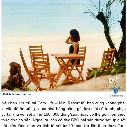
Nếu bạn lưu trú tại Coto Life – Mini Resort thì bạn cũng không phải
lo vấn đề ăn uống, vì có nhà hàng bằng gỗ, lợp mái cỏ tranh, phục
vụ tại khu với set ăn từ 150. 000 đồng/suất hoặc có thể gọi món theo
thực đơn có sẵn. Ngoài ra, còn có tiệc BBQ hải sản được set up dưới
bãi biển lãng mạn và tinh tế với từ 20 món trở lên theo thực đơn,