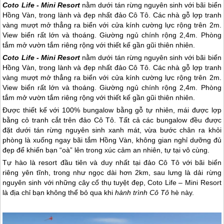
Coto Life - Mini Resort
nằm dưới tán rừng nguyên sinh với bãi biển
Hồng Vàn, trong lành và đẹp nhất đảo Cô Tô. Các nhà gỗ lợp tranh
vàng mượt mở thẳng ra biển với cửa kính cường lực rộng trên 2m.
View biển rất lớn và thoáng. Giường ngủ chính rộng 2,4m. Phòng
tắm mở vườn tắm riêng rộng với thiết kế gần gũi thiên nhiên.
Coto Life - Mini Resort
nằm dưới tán rừng nguyên sinh với bãi biển
Hồng Vàn, trong lành và đẹp nhất
đảo Cô Tô
. Các nhà gỗ lợp tranh
vàng mượt mở thẳng ra biển với cửa kính cường lực rộng trên 2m.
View biển rất lớn và thoáng. Giường ngủ chính rộng 2,4m. Phòng
tắm mở vườn tắm riêng rộng với thiết kế gần gũi thiên nhiên.
Được thiết kế với 100% bungalow bằng gỗ tự nhiên, mái được lợp
bằng cỏ tranh cắt trên
đảo Cô Tô
. Tất cả các bungalow đều được
đặt dưới tán rừng nguyên sinh xanh mát, vừa bước chân ra khỏi
phòng là xuống ngay bãi tắm Hồng Vàn, không gian nghỉ dưỡng đủ
đẹp để khiến bạn “oà” lên trong xúc cảm an nhiên, tự tại vô cùng.
Tự hào là resort đầu tiên và duy nhất tại
đảo Cô Tô
với bãi biển
riêng yên tĩnh, trong như ngọc dài hơn 2km, sau lưng là dải rừng
nguyên sinh với những cây cổ thụ tuyệt đẹp, Coto Life – Mini Resort
là địa chỉ bạn không thể bỏ qua khi
hành trình
Cô Tô
hè này.