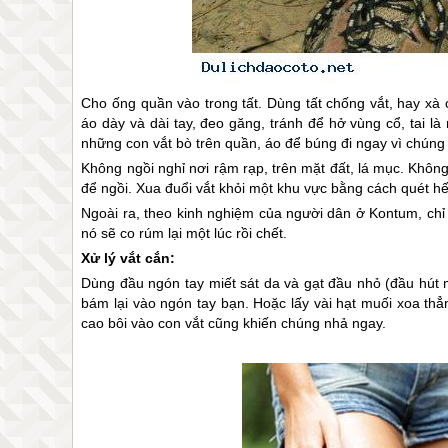
Cho ống quần vào trong tất. Dùng tất chống vắt, hay xà
áo dày và dài tay, đeo găng, tránh để hở vùng cổ, tai là
những con vắt bò trên quần, áo để búng đi ngay vì chúng 
Không ngồi nghỉ nơi rậm rạp, trên mặt đất, lá mục. Khôn
để ngồi. Xua đuổi vắt khỏi một khu vực bằng cách quét hết
Ngoài ra, theo kinh nghiệm của người dân ở Kontum, chỉ
nó sẽ co rúm lại một lúc rồi chết.
Xử lý vắt cắn:
Dùng đầu ngón tay miết sát da và gạt đầu nhỏ (đầu hút má
bám lại vào ngón tay bạn. Hoặc lấy vài hạt muối xoa thẳ
cao bôi vào con vắt cũng khiến chúng nhả ngay.