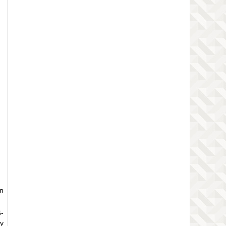
n
-
y