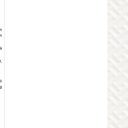
n
ện
á
,
nó
ng