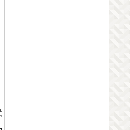
g,
ơ
ng