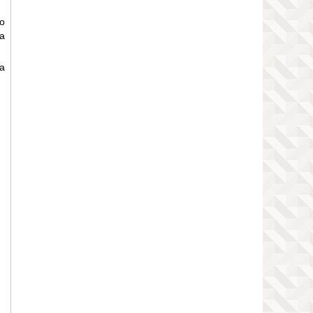
o
a
ưa