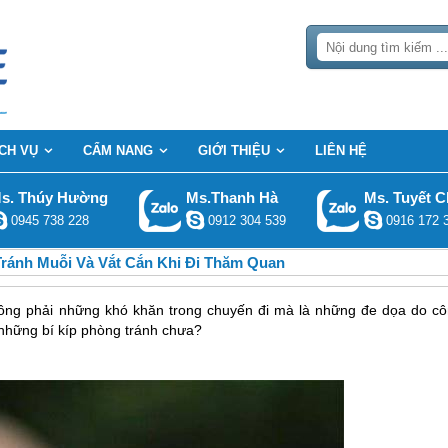
ỊCH VỤ
CẨM NANG
GIỚI THIỆU
LIÊN HỆ
s. Thúy Hường
Ms.Thanh Hà
Ms. Tuyết C
0945 738 228
0912 304 539
0916 172 
Tránh Muỗi Và Vắt Cắn Khi Đi Thăm Quan
không phải những khó khăn trong chuyến đi mà là những đe dọa do cô
 những bí kíp phòng tránh chưa?