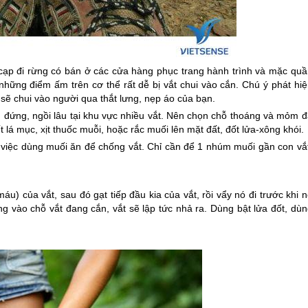
 cạp đi rừng có bán ở các cửa hàng phục trang hành trình và mặc quầ
 những điểm ấm trên cơ thể rất dễ bị vắt chui vào cắn. Chú ý phát hi
sẽ chui vào người qua thắt lưng, nẹp áo của bạn.
g đứng, ngồi lâu tại khu vực nhiều vắt. Nên chọn chỗ thoáng và mỏm đ
 lá mục, xịt thuốc muỗi, hoặc rắc muối lên mặt đất, đốt lửa-xông khói.
 việc dùng muối ăn để chống vắt. Chỉ cần để 1 nhúm muối gần con vắt
u) của vắt, sau đó gạt tiếp đầu kia của vắt, rồi vẩy nó đi trước khi 
ng vào chỗ vắt đang cắn, vắt sẽ lập tức nhả ra. Dùng bật lửa đốt, dù