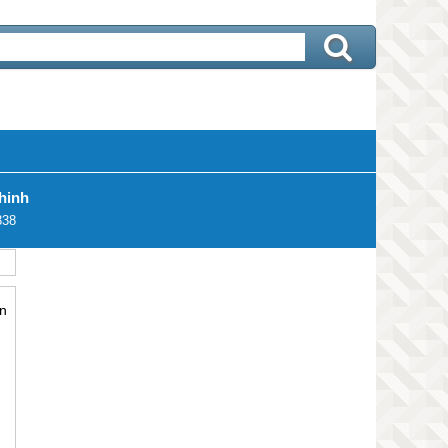
hinh
338
n