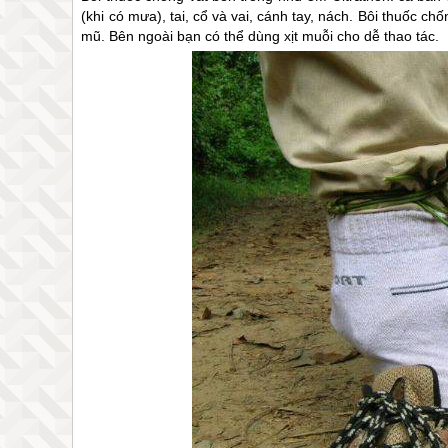
(khi có mưa), tai, cổ và vai, cánh tay, nách. Bôi thuốc ch
mũ. Bên ngoài bạn có thể dùng xịt muỗi cho dễ thao tác.