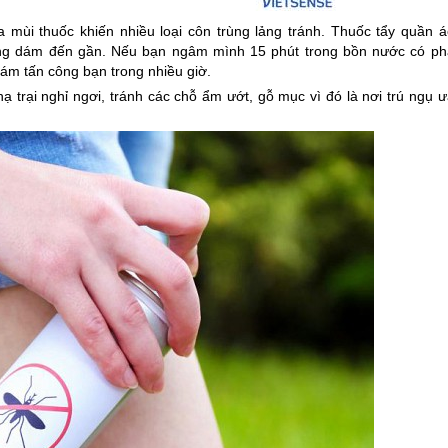
a mùi thuốc khiến nhiều loại côn trùng lảng tránh. Thuốc tẩy quần á
không dám đến gần. Nếu bạn ngâm mình 15 phút trong bồn nước có ph
dám tấn công bạn trong nhiều giờ.
ạ trại nghỉ ngơi, tránh các chỗ ẩm ướt, gỗ mục vì đó là nơi trú ngụ 