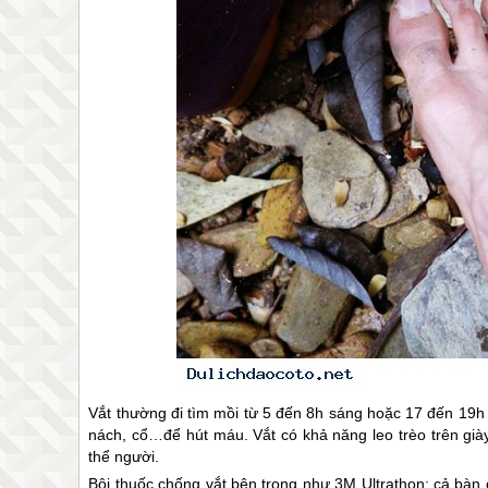
Vắt thường đi tìm mồi từ 5 đến 8h sáng hoặc 17 đến 19h 
nách, cổ…để hút máu. Vắt có khả năng leo trèo trên già
thể người.
Bôi thuốc chống vắt bên trong như 3M Ultrathon: cả bàn c