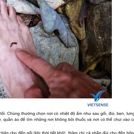
tối. Chùng thường chọn nơi có nhiệt độ ấm như sau gối, đùi, bẹn, lưn
y, quần áo để tìm những nơi không bôi thuốc và nơi có thể chui vào c
hân cho đến gối (khi thời tiết khô), thậm chí cả phần đùi cho đến hô