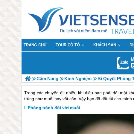
TRANG CHỦ
TOUR CÔ TÔ
KHÁCH SẠN
D
M
Cẩm Nang
Kinh Nghiệm
Bí Quyết Phòng 
Trong các chuyến đi, nhiều khi điều bạn phải đối mặt 
trùng như muỗi hay vắt cắn. Vậy bạn đã dắt túi cho mình
Phòng tránh đối với muỗi