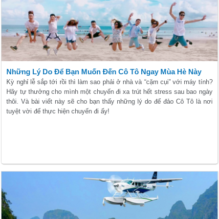
Những Lý Do Để Bạn Muốn Đến Cô Tô Ngay Mùa Hè Này
Kỳ nghỉ lễ sắp tới rồi thì làm sao phải ở nhà và “cặm cụi” với máy tính?
Hãy tự thưởng cho mình một chuyến đi xa trút hết stress sau bao ngày
thôi. Và bài viết này sẽ cho bạn thấy những lý do để đảo Cô Tô là nơi
tuyệt vời để thực hiện chuyến đi ấy!