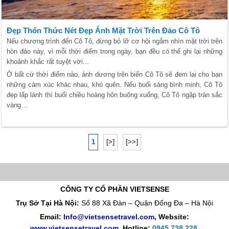
Đẹp Thổn Thức Nét Đẹp Ánh Mặt Trời Trên Đảo Cô Tô
Nếu chương trình đến Cô Tô, đừng bỏ lỡ cơ hội ngắm nhìn mặt trời trên
hòn đảo này, vì mỗi thời điểm trong ngày, bạn đều có thể ghi lại những
khoảnh khắc rất tuyệt vời...
Ở bất cứ thời điểm nào, ánh dương trên biển Cô Tô sẽ đem lại cho bạn
những cảm xúc khác nhau, khó quên. Nếu buổi sáng bình minh, Cô Tô
đẹp lấp lánh thì buổi chiều hoàng hôn buông xuống, Cô Tô ngập tràn sắc
vàng…
1
[>]
[>>]
CÔNG TY CỔ PHẦN VIETSENSE
Trụ Sở Tại Hà Nội:
Số 88 Xã Đàn – Quận Đống Đa – Hà Nội
Email:
Info@vietsensetravel.com
, Website:
www.vietsensetravel.com
,
Hotline:
0945 738 228