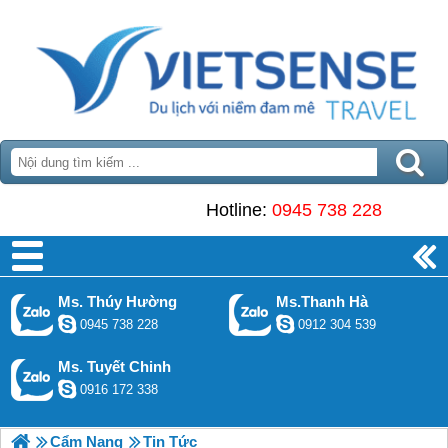
Hotline:
0945 738 228
Ms. Thúy Hường
Ms.Thanh Hà
0945 738 228
0912 304 539
Ms. Tuyết Chinh
0916 172 338
Cẩm Nang
Tin Tức