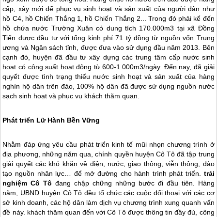
cấp, xây mới để phục vụ sinh hoạt và sản xuất của người dân như
hồ C4, hồ Chiến Thắng 1, hồ Chiến Thắng 2... Trong đó phải kể đến
hồ chứa nước Trường Xuân có dung tích 170.000m3 tại xã Đồng
Tiến được đầu tư với tổng kinh phí 71 tỷ đồng từ nguồn vốn Trung
ương và Ngân sách tỉnh, được đưa vào sử dụng đầu năm 2013. Bên
cạnh đó, huyện đã đầu tư xây dựng các trung tâm cấp nước sinh
hoạt có công suất hoạt động từ 600-1.000m3/ngày. Đến nay, đã giải
quyết được tình trạng thiếu nước sinh hoạt và sản xuất của hàng
nghìn hộ dân trên đảo, 100% hộ dân đã được sử dụng nguồn nước
sạch sinh hoạt và phục vụ khách thăm quan.
Phát triển Lữ Hành Bền Vững
Nhằm đáp ứng yêu cầu phát triển kinh tế mũi nhọn chương trình ở
địa phương, những năm qua, chính quyền huyện
Cô Tô
đã tập trung
giải quyết các khó khăn về điện, nước, giao thông, viễn thông, đào
tạo nguồn nhân lực… để mở đường cho hành trình phát triển.
trải
nghiệm
Cô Tô
đang chập chững những bước đi đầu tiên. Hàng
năm, UBND huyện
Cô Tô
đều tổ chức các cuộc đối thoại với các cơ
sở kinh doanh, các hộ dân làm dịch vụ chương trình xung quanh vấn
đề này. khách thăm quan đến với
Cô Tô
được thông tin đầy đủ, công