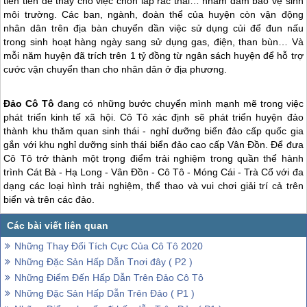
tiên tiến để thay cho việc chôn lấp rác thải… nhằm đảm bảo vệ sinh
môi trường. Các ban, ngành, đoàn thể của huyện còn vận động
nhân dân trên địa bàn chuyển dần việc sử dụng củi để đun nấu
trong sinh hoạt hàng ngày sang sử dụng gas, điện, than bùn… Và
mỗi năm huyện đã trích trên 1 tỷ đồng từ ngân sách huyện để hỗ trợ
cước vận chuyển than cho nhân dân ở địa phương.
Đảo Cô Tô
đang có những bước chuyển mình mạnh mẽ trong việc
phát triển kinh tế xã hội.
Cô Tô
xác định sẽ phát triển huyện đảo
thành khu thăm quan sinh thái - nghỉ dưỡng biển đảo cấp quốc gia
gắn với khu nghỉ dưỡng sinh thái biển đảo cao cấp Vân Đồn. Để đưa
Cô Tô
trở thành một trọng điểm trải nghiệm trong quần thể hành
trình Cát Bà - Hạ Long - Vân Đồn -
Cô Tô
- Móng Cái - Trà Cổ với đa
dạng các loại hình trải nghiệm, thể thao và vui chơi giải trí cả trên
biển và trên các đảo.
Những Thay Đổi Tích Cực Của Cô Tô 2020
Những Đặc Sản Hấp Dẫn Tnơi đây ( P2 )
Những Điểm Đến Hấp Dẫn Trên Đảo Cô Tô
Những Đặc Sản Hấp Dẫn Trên Đảo ( P1 )