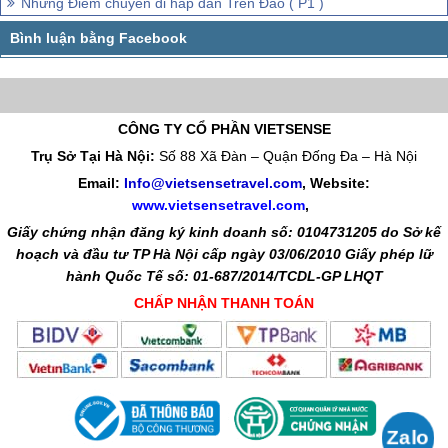
Những Điểm chuyến đi hấp dẫn Trên Đảo ( P1 )
CÔNG TY CỔ PHẦN VIETSENSE
Trụ Sở Tại Hà Nội:
Số 88 Xã Đàn – Quận Đống Đa – Hà Nội
Email:
Info@vietsensetravel.com
, Website:
www.vietsensetravel.com
,
Giấy chứng nhận đăng ký kinh doanh số: 0104731205 do Sở kế
hoạch và đầu tư TP Hà Nội cấp ngày 03/06/2010 Giấy phép lữ
hành Quốc Tế số: 01-687/2014/TCDL-GP LHQT
CHẤP NHẬN THANH TOÁN