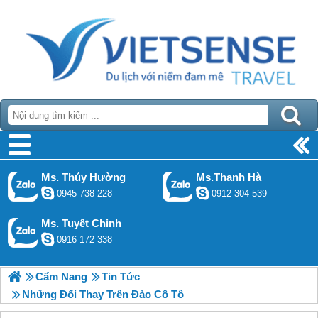
Ms. Thúy Hường
Ms.Thanh Hà
0945 738 228
0912 304 539
Ms. Tuyết Chinh
0916 172 338
Cẩm Nang
Tin Tức
Những Đổi Thay Trên Đảo Cô Tô