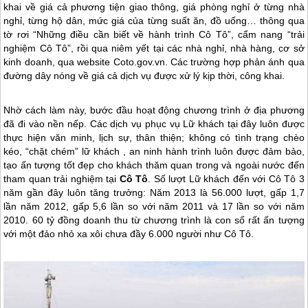
khai về giá cả phương tiện giao thông, giá phòng nghỉ ở từng nhà
nghỉ, từng hộ dân, mức giá của từng suất ăn, đồ uống… thông qua
tờ rơi “Những điều cần biết về hành trình
Cô Tô
”, cẩm nang “trải
nghiệm
Cô Tô
”, rồi qua niêm yết tại các nhà nghỉ, nhà hàng, cơ sở
kinh doanh, qua website Coto.gov.vn. Các trường hợp phản ánh qua
đường dây nóng về giá cả dịch vụ được xử lý kịp thời, công khai.
Nhờ cách làm này, bước đầu hoạt động chương trình ở địa phương
đã đi vào nền nếp. Các dịch vụ phục vụ Lữ khách tại đây luôn được
thực hiện văn minh, lịch sự, thân thiện; không có tình trạng chèo
kéo, “chặt chém” lữ khách , an ninh hành trình luôn được đảm bảo,
tạo ấn tượng tốt đẹp cho khách thăm quan trong và ngoài nước đến
tham quan trải nghiệm tại
Cô Tô
. Số lượt Lữ khách đến với
Cô Tô
3
năm gần đây luôn tăng trưởng: Năm 2013 là 56.000 lượt, gấp 1,7
lần năm 2012, gấp 5,6 lần so với năm 2011 và 17 lần so với năm
2010. 60 tỷ đồng doanh thu từ chương trình là con số rất ấn tượng
với một đảo nhỏ xa xôi chưa đầy 6.000 người như
Cô Tô
.