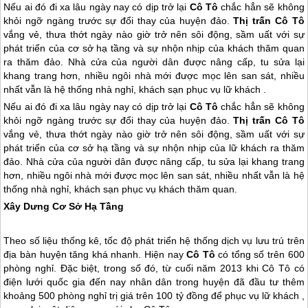
Nếu ai đó đi xa lâu ngày nay có dịp trở lại
Cô Tô
chắc hẳn sẽ không
khỏi ngỡ ngàng trước sự đổi thay của huyện đảo.
Thị trấn Cô Tô
vắng vẻ, thưa thớt ngày nào giờ trở nên sôi động, sầm uất với sự
phát triển của cơ sở hạ tầng và sự nhộn nhịp của khách thăm quan
ra thăm đảo. Nhà cửa của người dân được nâng cấp, tu sửa lại
khang trang hơn, nhiều ngôi nhà mới được mọc lên san sát, nhiều
nhất vẫn là hệ thống nhà nghỉ, khách sạn phục vụ lữ khách .
Nếu ai đó đi xa lâu ngày nay có dịp trở lại
Cô Tô
chắc hẳn sẽ không
khỏi ngỡ ngàng trước sự đổi thay của huyện đảo.
Thị trấn
Cô Tô
vắng vẻ, thưa thớt ngày nào giờ trở nên sôi động, sầm uất với sự
phát triển của cơ sở hạ tầng và sự nhộn nhịp của lữ khách ra thăm
đảo. Nhà cửa của người dân được nâng cấp, tu sửa lại khang trang
hơn, nhiều ngôi nhà mới được mọc lên san sát, nhiều nhất vẫn là hệ
thống nhà nghỉ, khách sạn phục vụ khách thăm quan.
Xây Dưng Cơ Sở Hạ Tầng
Theo số liệu thống kê, tốc độ phát triển hệ thống dịch vụ lưu trú trên
địa bàn huyện tăng khá nhanh. Hiện nay
Cô Tô
có tổng số trên 600
phòng nghỉ. Đặc biệt, trong số đó, từ cuối năm 2013 khi
Cô Tô
có
điện lưới quốc gia đến nay nhân dân trong huyện đã đầu tư thêm
khoảng 500 phòng nghỉ trị giá trên 100 tỷ đồng để phục vụ lữ khách ,