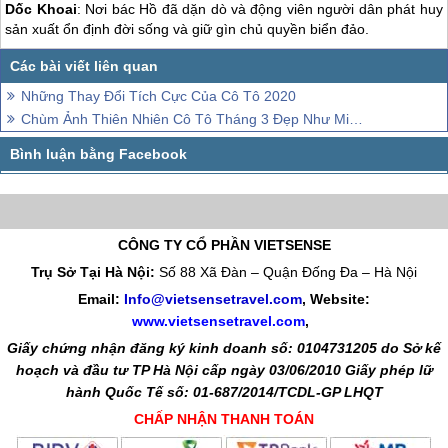
Dốc Khoai
: Nơi bác Hồ đã dặn dò và động viên người dân phát huy
sản xuất ổn định đời sống và giữ gìn chủ quyền biển đảo.
Những Thay Đổi Tích Cực Của Cô Tô 2020
Chùm Ảnh Thiên Nhiên Cô Tô Tháng 3 Đẹp Như Miền Cổ Tích
CÔNG TY CỔ PHẦN VIETSENSE
Trụ Sở Tại Hà Nội:
Số 88 Xã Đàn – Quận Đống Đa – Hà Nội
Email:
Info@vietsensetravel.com
, Website:
www.vietsensetravel.com
,
Giấy chứng nhận đăng ký kinh doanh số: 0104731205 do Sở kế
hoạch và đầu tư TP Hà Nội cấp ngày 03/06/2010 Giấy phép lữ
hành Quốc Tế số: 01-687/2014/TCDL-GP LHQT
CHẤP NHẬN THANH TOÁN