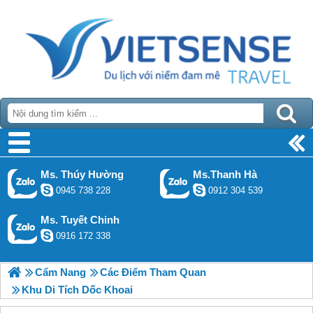
Ms. Thúy Hường
Ms.Thanh Hà
0945 738 228
0912 304 539
Ms. Tuyết Chinh
0916 172 338
Cẩm Nang
Các Điểm Tham Quan
Khu Di Tích Dốc Khoai