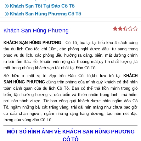
Khách Sạn Tốt Tại Đảo Cô Tô
Khách Sạn Hùng Phương Cô Tô
Khách Sạn Hùng Phương
KHÁCH SẠN HÙNG PHƯƠNG
- Cô Tô, tọa lại tại tiểu khu 4 cách cảng
tàu du lịch Cao tốc chỉ 10m, các phòng nghỉ được đầu tư sang trọng
phục vụ du lịch, các phòng đều hướng ra cảng, biển, mặt đường chính
ra bãi tắm Bác Hồ, khuôn viên rộng rãi thoáng mát,uy tín chất lượng ,là
một trong những khách sạn tốt nhất tại Đảo Cô Tô.
Sở hữu ở một vị trí đẹp trên Đảo Cô Tô,khi lưu trú tại
KHÁCH
SẠN HÙNG PHƯƠNG
đứng trên phòng của mình quý khách có thể nhìn
toàn cảnh quan của du lịch Cô Tô. Bạn có thể thả hồn mình trong gió
biển, tận hưởng hương vị của biển và thiên nhiên trong lành, mà hiếm
nơi nào sánh được. Từ ban công quý khách được nhìn ngắm đảo Cô
Tô, ngắm những bãi cát trắng vàng, trải dài mịn màng như chưa bao giờ
có dấu chân người, ngắm những rặng hàng dương, tạo nên nét đặc
trưng của vùng đảo Cô Tô.
MỘT SỐ HÌNH ẢNH VỀ KHÁCH SẠN HÙNG PHƯƠNG
CÔ TÔ