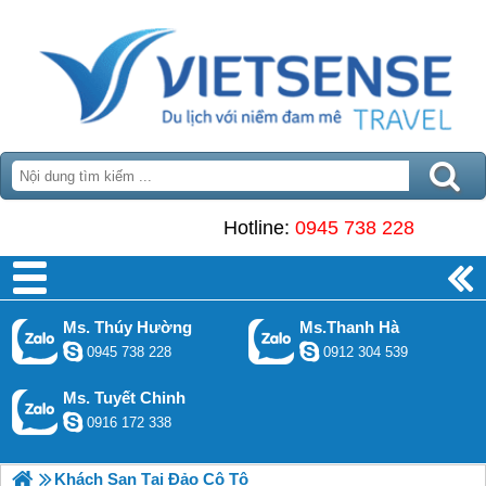
Hotline:
0945 738 228
Ms. Thúy Hường
Ms.Thanh Hà
0945 738 228
0912 304 539
Ms. Tuyết Chinh
0916 172 338
Khách Sạn Tại Đảo Cô Tô