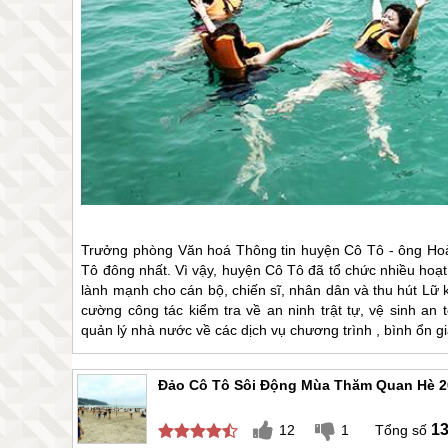
Trưởng phòng Văn hoá Thông tin huyện
Cô Tô
- ông Hoà
Tô
đông nhất. Vì vậy, huyện
Cô Tô
đã tổ chức nhiều hoạt 
lành mạnh cho cán bộ, chiến sĩ, nhân dân và thu hút Lữ
cường công tác kiểm tra về an ninh trật tự, vệ sinh a
quản lý nhà nước về các dịch vụ chương trình , bình ổn gi
Đảo Cô Tô Sôi Động Mùa Thăm Quan Hè 2
1
12
1