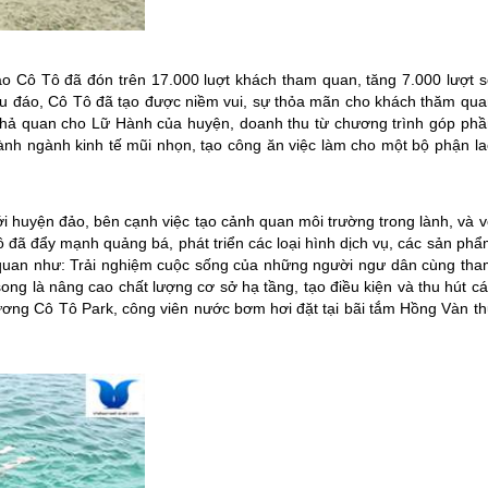
ảo Cô Tô
đã đón trên 17.000 luợt khách tham quan, tăng 7.000 lượt s
hu đáo,
Cô Tô
đã tạo được niềm vui, sự thỏa mãn cho khách thăm qua
 khả quan cho Lữ Hành của huyện, doanh thu từ chương trình góp phầ
 thành ngành kinh tế mũi nhọn, tạo công ăn việc làm cho một bộ phận l
i huyện đảo, bên cạnh việc tạo cảnh quan môi trường trong lành, và v
ô
đã đẩy mạnh quảng bá, phát triển các loại hình dịch vụ, các sản ph
 quan như: Trải nghiệm cuộc sống của những người ngư dân cùng tha
ong là nâng cao chất lượng cơ sở hạ tầng, tạo điều kiện và thu hút c
rương
Cô Tô
Park, công viên nước bơm hơi đặt tại bãi tắm Hồng Vàn th