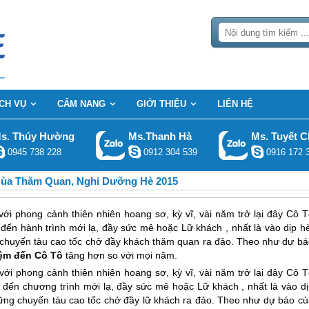
ỊCH VỤ
CẨM NANG
GIỚI THIỆU
LIÊN HỆ
s. Thúy Hường
Ms.Thanh Hà
Ms. Tuyết C
0945 738 228
0912 304 539
0916 172 
Mùa Thăm Quan, Nghỉ Dưỡng Hè 2015
i phong cảnh thiên nhiên hoang sơ, kỳ vĩ, vài năm trở lại đây Cô T
n hành trình mới lạ, đầy sức mê hoặc Lữ khách , nhất là vào dịp hè
chuyến tàu cao tốc chở đầy khách thăm quan ra đảo. Theo như dự bá
iệm đến Cô Tô
tăng hơn so với mọi năm.
i phong cảnh thiên nhiên hoang sơ, kỳ vĩ, vài năm trở lại đây
Cô T
ến chương trình mới lạ, đầy sức mê hoặc Lữ khách , nhất là vào dị
ững chuyến tàu cao tốc chở đầy lữ khách ra đảo. Theo như dự báo củ