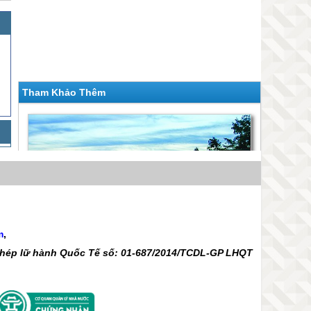
Tham Khảo Thêm
m
,
 phép lữ hành Quốc Tế số: 01-687/2014/TCDL-GP LHQT
Vân Đồn - Cô Tô - Bãi Đá Cầu My - Bãi Đá, Cầu
My - Đồi Ngắm Sóng - Cảng Cái Rồng | Dịp
Giá 2,690,000 VNĐ
30/4 3 Ngày 2 Đêm