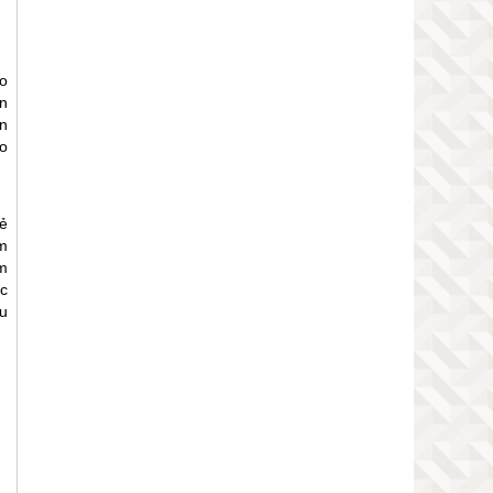
o
n
n
ao
ẻ
ẩm
m
ác
u