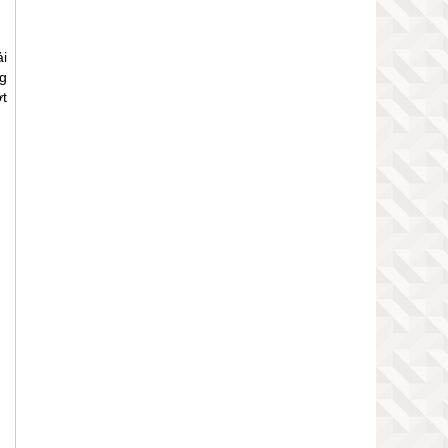
ải
g
t