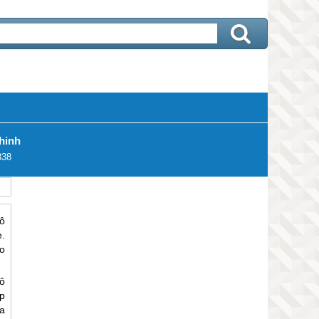
hinh
338
ô
.
o
ô
p
a