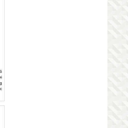
ô
ơi
g
c