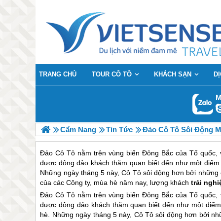
TRANG CHỦ
TOUR CÔ TÔ
KHÁCH SẠN
D
M
Cẩm Nang
Tin Tức
Đảo Cô Tô Sôi Động 
Đảo Cô Tô nằm trên vùng biển Đông Bắc của Tổ quốc, vớ
được đông đảo khách thăm quan biết đến như một điểm đế
Những ngày tháng 5 này, Cô Tô sôi động hơn bởi những 
của các Công ty, mùa hè năm nay, lượng khách
trải ngh
Đảo Cô Tô
nằm trên vùng biển Đông Bắc của Tổ quốc, vớ
được đông đảo khách thăm quan biết đến như một điểm đ
hè. Những ngày tháng 5 này,
Cô Tô
sôi động hơn bởi nh