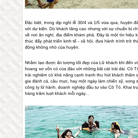
Đặc biệt, trong dịp nghỉ lễ 30/4 và 1/5 vừa qua, huyện
đ
với dự kiến. Dù khách tăng cao nhưng với sự chuẩn bị c
về nơi ăn nghỉ, địa điểm khám phá. Đây là một tín hiệu
thúc đẩy phát triển kinh tế - xã hội, đưa hành trình trở
động không nhỏ của huyện.
Nhằm tạo được ấn tượng tốt đẹp của Lữ khách khi đến vớ
hoang sơ vốn có của đảo với những bãi cát trải dài.
Cô T
trải nghiệm có khả năng cạnh tranh thu hút khách thăm
gia đánh cá, câu mực, hay một ngày làm chiến sỹ, song s
công ty lữ hành, doanh nghiệp đầu tư vào
Cô Tô
. Khai t
hàng trăm luợt khách mỗi ngày...