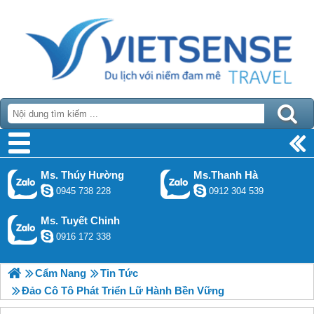
Ms. Thúy Hường
Ms.Thanh Hà
0945 738 228
0912 304 539
Ms. Tuyết Chinh
0916 172 338
Cẩm Nang
Tin Tức
Đảo Cô Tô Phát Triển Lữ Hành Bền Vững