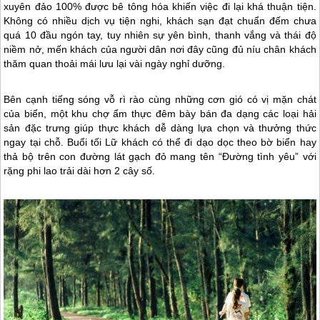
xuyên đảo 100% được bê tông hóa khiến việc đi lại khá thuận tiện.
Không có nhiều dịch vụ tiện nghi, khách sạn đạt chuẩn đếm chưa
quá 10 đầu ngón tay, tuy nhiên sự yên bình, thanh vắng và thái độ
niềm nở, mến khách của người dân nơi đây cũng đủ níu chân khách
thăm quan thoải mái lưu lại vài ngày nghỉ dưỡng.
Bên cạnh tiếng sóng vỗ rì rào cùng những cơn gió có vị mặn chát
của biển, một khu chợ ẩm thực đêm bày bán đa dạng các loại hải
sản đặc trưng giúp thực khách dễ dàng lựa chọn và thưởng thức
ngay tại chỗ. Buổi tối Lữ khách có thể đi dạo dọc theo bờ biển hay
thả bộ trên con đường lát gạch đỏ mang tên “Đường tình yêu” với
rặng phi lao trải dài hơn 2 cây số.