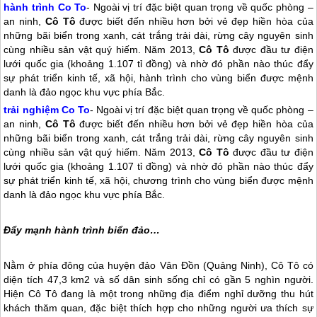
hành trình Co To
- Ngoài vị trí đặc biệt quan trọng về quốc phòng –
an ninh,
Cô Tô
được biết đến nhiều hơn bởi vẻ đẹp hiền hòa của
những bãi biển trong xanh, cát trắng trải dài, rừng cây nguyên sinh
cùng nhiều sản vật quý hiếm. Năm 2013,
Cô Tô
được đầu tư điện
lưới quốc gia (khoảng 1.107 tỉ đồng) và nhờ đó phần nào thúc đẩy
sự phát triển kinh tế, xã hội, hành trình cho vùng biển được mệnh
danh là đảo ngọc khu vực phía Bắc.
trải nghiệm
Co To
- Ngoài vị trí đặc biệt quan trọng về quốc phòng –
an ninh,
Cô Tô
được biết đến nhiều hơn bởi vẻ đẹp hiền hòa của
những bãi biển trong xanh, cát trắng trải dài, rừng cây nguyên sinh
cùng nhiều sản vật quý hiếm. Năm 2013,
Cô Tô
được đầu tư điện
lưới quốc gia (khoảng 1.107 tỉ đồng) và nhờ đó phần nào thúc đẩy
sự phát triển kinh tế, xã hội, chương trình cho vùng biển được mệnh
danh là đảo ngọc khu vực phía Bắc.
Đẩy mạnh hành trình biển đảo…
Nằm ở phía đông của huyện đảo Vân Đồn (Quảng Ninh),
Cô Tô
có
diện tích 47,3 km2 và số dân sinh sống chỉ có gần 5 nghìn người.
Hiện
Cô Tô
đang là một trong những địa điểm nghỉ dưỡng thu hút
khách thăm quan, đặc biệt thích hợp cho những người ưa thích sự