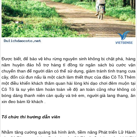
Được biết, để bảo vệ khu rừng nguyên sinh không bị chặt phá, hàng
năm huyện đảo hỗ trợ hàng tỉ đồng từ ngân sách bù cước vận
chuyển than để người dân có thể sử dụng, giảm tránh tình trạng cưa
cây, đốn củi đun nấu là một cách làm thiết thực của
đảo Cô Tô
.Thêm
một điều khiến khách thăm quan hài lòng khi dạo chơi đêm muộn tại
Cô Tô
là sự yên tâm hoàn toàn về độ an toàn cũng như không có
bóng dáng thanh niên càn quấy và trẻ em, người già lang thang, ăn
xin đeo bám lữ khách .
Tổ chức thi hướng dẫn viên
Nhằm tăng cường quảng bá hình ảnh, tiềm năng Phát triển Lữ Hành