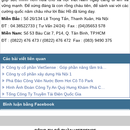
vững mạnh. Để xứng đáng là con rồng cháu tiên, để sánh vai với các
cường quốc năm châu như lời Bác Hồ đã từng dạy.
Miền Bắc :
Số 26/134 Lê Trọng Tấn, Thanh Xuân, Hà Nội
ĐT : 04.38522733 ( Tư Vấn 24/24) Fax : (04)35653 578
Miền Nam:
Số 53 Bàu Cát 7, P14, Q. Tân Bình, TP.HCM
ĐT : (0822) 476 473 / (0822) 476 472 Fax : (083) 9490 375
Công ty cổ phần VietSense : Góp phần nâng tầm trải nghiệm Việt
Công ty cổ phần xây dựng Hà Nội 1
Phá Đảo Công Viên Nước Bơm Hơi Cô Tô Park
Hình Ảnh Đoàn Công Ty An Quý Hưng Khám Phá Cô Tô Hè 2020
Tổng Công Ty Truyền Tải Điện Quốc Gia