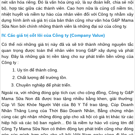
nét văn hóa riêng. Đó là văn hóa ứng xử, là sự đoàn kết, chia sẻ nội
bộ, hợp tác giữa các thành viên. Cao hơn nữa là củng cố niềm tin,
nhiệt huyết và niềm tự hào của nhân viên đối với Công ty nhằm xây
dựng hình ảnh và giá trị của bản thân cũng như văn hóa G&P Mama
Sữa Non bởi chính những thành viên là những đại sứ của công ty.
Các giá trị cốt lõi của Công ty (Company Value)
Có thể nói những giá trị này đã và sẽ trở thành những nguyên tắc
quan trọng được toàn thể nhân viên trong G&P xây dựng và phát
huy. Đây là những giá trị nền tảng cho sự phát triển bền vững của
Công ty :
1. Uy tín để thành công.
2. Chất lượng để trường tồn.
3. Chuyên nghiệp để phát triển.
Ngoài ra, với những đóng góp tích cực cho cộng đồng, Công ty G&P
Mama Sữa Non đã được trao tặng nhiều bằng khen, giải thưởng:
Cúp Vì Sức Khỏe Người Việt của Bộ Y Tế trao tặng, Cúp Doanh
Nhân Thăng Long của Thời Báo Doanh Nhân, Bằng chứng nhận
cùng các ghi nhận những đóng góp cho xã hội có giá trị khác từ các
hiệp hội và các bộ ban ngành... Đó là niềm tự hào vô cùng lớn để
Công Ty Mama Sữa Non có thêm động lực phát triển cũng như đóng
góp sức mình hơn nữa cho xã hội Việt Nam ngày càng đi lên và