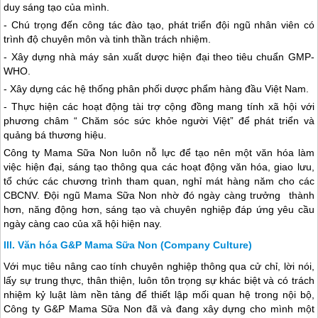
duy sáng tạo của mình.
- Chú trọng đến công tác đào tạo, phát triển đội ngũ nhân viên có
trình độ chuyên môn và tinh thần trách nhiệm.
- Xây dựng nhà máy sản xuất dược hiện đại theo tiêu chuẩn GMP-
WHO.
- Xây dựng các hệ thống phân phối dược phẩm hàng đầu Việt Nam.
- Thực hiện các hoạt động tài trợ cộng đồng mang tính xã hội với
phương châm “ Chăm sóc sức khỏe người Việt” để phát triển và
quảng bá thương hiệu.
Công ty Mama Sữa Non luôn nỗ lực để tạo nên một văn hóa làm
việc hiện đại, sáng tạo thông qua các hoạt động văn hóa, giao lưu,
tổ chức các chương trình tham quan, nghỉ mát hàng năm cho các
CBCNV. Đội ngũ Mama Sữa Non nhờ đó ngày càng trưởng thành
hơn, năng động hơn, sáng tạo và chuyên nghiệp đáp ứng yêu cầu
ngày càng cao của xã hội hiện nay.
Văn hóa G&P Mama Sữa Non (Company Culture)
Với mục tiêu nâng cao tính chuyên nghiệp thông qua cử chỉ, lời nói,
lấy sự trung thực, thân thiện, luôn tôn trọng sự khác biệt và có trách
nhiệm kỷ luật làm nền tảng để thiết lập mối quan hệ trong nội bộ,
Công ty G&P Mama Sữa Non đã và đang xây dựng cho mình một