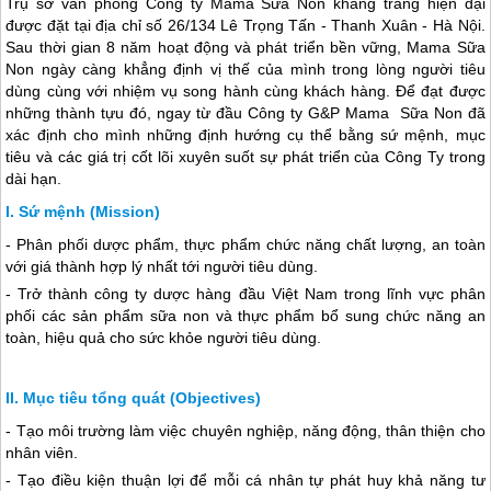
Trụ sở văn phòng Công ty Mama Sữa Non khang trang hiện đại
được đặt tại địa chỉ số 26/134 Lê Trọng Tấn - Thanh Xuân - Hà Nội.
Sau thời gian 8 năm hoạt động và phát triển bền vững, Mama Sữa
Non ngày càng khẳng định vị thế của mình trong lòng người tiêu
dùng cùng với nhiệm vụ song hành cùng khách hàng. Để đạt được
những thành tựu đó, ngay từ đầu Công ty G&P Mama Sữa Non đã
xác định cho mình những định hướng cụ thể bằng sứ mệnh, mục
tiêu và các giá trị cốt lõi xuyên suốt sự phát triển của Công Ty trong
dài hạn.
Sứ mệnh (Mission)
- Phân phối dược phẩm, thực phẩm chức năng chất lượng, an toàn
với giá thành hợp lý nhất tới người tiêu dùng.
- Trở thành công ty dược hàng đầu Việt Nam trong lĩnh vực phân
phối các sản phẩm sữa non và thực phẩm bổ sung chức năng an
toàn, hiệu quả cho sức khỏe người tiêu dùng.
Mục tiêu tổng quát (Objectives)
- Tạo môi trường làm việc chuyên nghiệp, năng động, thân thiện cho
nhân viên.
- Tạo điều kiện thuận lợi để mỗi cá nhân tự phát huy khả năng tư