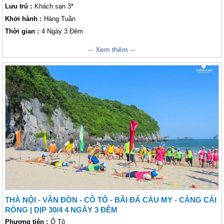
Lưu trú :
Khách sạn 3*
Khởi hành :
Hàng Tuần
Thời gian :
4 Ngày 3 Đêm
Nơi đây đang vươn lên trở thành một điểm đến hấp dẫn hàng đầu của
Xem thêm
tỉnh Quảng Ninh. Nơi này được ví như Maldives hay Hawai của Việt
Nam. Với vẻ đẹp hoang sơ, cảnh vật yên bình cùng với những bãi tắm
nước xanh cát trắng, những góc check-in siêu chất đã làm mê hoặc bao
kẻ lữ khách, nhất là các bạn trẻ. Nếu hè này bạn đang có kế hoạch du
ngoạn tới đây thì hãy "thủ" sẵn kinh nghiệm để có một chuyến đi hoàn
hảo.
THÀ NỘI - VÂN ĐỒN - CÔ TÔ - BÃI ĐÁ CẦU MY - CẢNG CÁI
RỒNG | DỊP 30/4 4 NGÀY 3 ĐÊM
Phương tiện :
Ô Tô