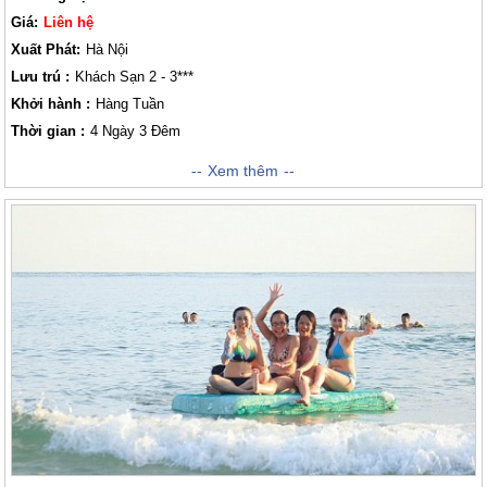
Giá:
Liên hệ
Xuất Phát:
Hà Nội
Lưu trú :
Khách Sạn 2 - 3***
Khởi hành :
Hàng Tuần
Thời gian :
4 Ngày 3 Đêm
Tour Du Lịch Cô Tô 4 Ngày 3 Đêm Vân Đồn là huyện đảo thuộc tỉnh
Xem thêm
Quảng Ninh, nằm cách trung thành phố Hạ Long 50km. Đảo nổi tiếng với
nhiều cảnh đẹp hoang sơ, có núi, có biển, có nhiều bãi tắm đẹp như
Quan Lạn, Ngọc Vừng và nhiều hang động khác. Không chỉ gây ấn tượng
bởi nhiều điểm khám phá thú vị bên cạnh đó đến đây bạn còn được
thưởng thức nhiều loại hải sản tươi sống và được tìm hiểu về đời sống
ngư dân tại đây.Nếu nói Quảng Ninh nổi tiếng với các điểm trải nghiệm
như Vịnh Hạ Long, Cô Tô thì điều này hoàn toàn không chính xác. Vân
Đồn vẫn còn khá mới mẻ với nhiều Lữ khách tuy nhiên đây là điểm đến
được dự đoán là triển vọng cho trải nghiệm Hạ Long trong những năm
tới.