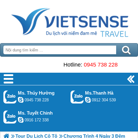
Hotline:
0945 738 228
Ms. Thúy Hường
Ms.Thanh Hà
0945 738 228
0912 304 539
Ms. Tuyết Chinh
0916 172 338
Tour Du Lịch Cô Tô
Chương Trình 4 Ngày 3 Đêm