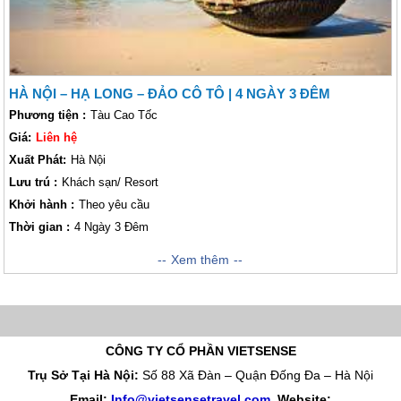
HÀ NỘI – HẠ LONG – ĐẢO CÔ TÔ | 4 NGÀY 3 ĐÊM
Phương tiện :
Tàu Cao Tốc
Giá:
Liên hệ
Xuất Phát:
Hà Nội
Lưu trú :
Khách sạn/ Resort
Khởi hành :
Theo yêu cầu
Thời gian :
4 Ngày 3 Đêm
Chuyến hành trình thăm đảo Cô Tô 4 ngày 3 đêm kết hợp thăm quan
Xem thêm
Vịnh Hạ Long.Đây là chuyến hành trình mới lạ, hấp dẫn được tổ chức
chuyên nghiệp bởi công ty VietSense sẽ là một lựa chọn hoàn hảo dành
cho kỳ nghỉ của Quý khách. Hãy tham khảo lịch trình trải nghiệm Cô Tô 3
ngày 2 đêm chi tiết của mình trong bài viết sau đây nhé.
CÔNG TY CỔ PHẦN VIETSENSE
Trụ Sở Tại Hà Nội:
Số 88 Xã Đàn – Quận Đống Đa – Hà Nội
Email:
Info@vietsensetravel.com
, Website: