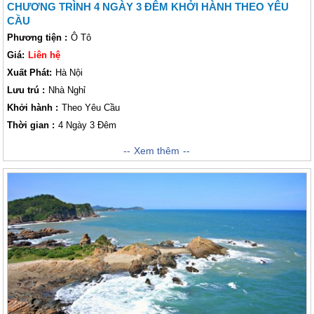
CHƯƠNG TRÌNH 4 NGÀY 3 ĐÊM KHỞI HÀNH THEO YÊU
CẦU
Phương tiện :
Ô Tô
Giá:
Liên hệ
Xuất Phát:
Hà Nội
Lưu trú :
Nhà Nghỉ
Khởi hành :
Theo Yêu Cầu
Thời gian :
4 Ngày 3 Đêm
khách thăm quan sẽ ấn tượng bởi cảnh sắc thiên nhiên nguyên sơ trữ
Xem thêm
tình với những bãi biển xanh ngọc trong vắt, những bờ cát trắng trải dài
hút mắt, những bãi đá tự nhiên kỳ vĩ, những loài sinh vật biển đặc trưng,
cùng vô vàn những nét thu hút độc đáo khác.. Hãy đến với VietSense để
có những trải nghiệm tuyệt vời qua chuyến hành trình 4 Ngày 3 Đêm nhé