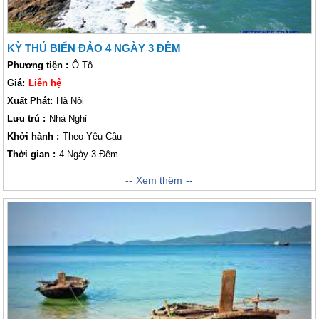
KỲ THÚ BIỂN ĐẢO 4 NGÀY 3 ĐÊM
Phương tiện :
Ô Tô
Giá:
Liên hệ
Xuất Phát:
Hà Nội
Lưu trú :
Nhà Nghỉ
Khởi hành :
Theo Yêu Cầu
Thời gian :
4 Ngày 3 Đêm
Kỳ Thú Biển Đảo 4 Ngày 3 Đêm với hành trình mang tên “Kỳ Thú Biển
Xem thêm
Đảo” đưa quý khách đến với hòn đảo tiền tiêu của tổ quốc nơi có những
bãi biển Bác Hồ, Vàn Chảy, Hồng Vàn đẹp đến mê lòng người, một điểm
nghỉ mát lý tưởng dành cho Lữ khách trong mỗi kỳ nghỉ hè cùng gia đình,
cơ quan, xí nghiệp.Hãy tham khảo lịch trình chương trình Cô Tô 4 ngày
3 đêm chi tiết của Vietsense trong bài viết sau đây nhé.