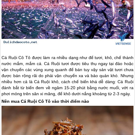
Cá Ruội
Cô Tô
được làm ra nhiều dạng như để tươi, khô, chế thành
nước mắm, mắm cá. Cá Ruội tươi được tiêu thụ ngay tại đảo hoặc
vận chuyển các vùng xung quanh để bán tuy vậy sản vật tươi chưa
được bán rộng rãi do phải vận chuyển xa và bảo quản khó. Nhưng
nhiều hơn cả là Cá Ruội khô, cách chế biến khá dễ dàng: Cá Ruội
đánh bắt từ biển đem về ngâm 15-20 phút bằng nước muối, vớt ra
phơi mỏng trên sân xi măng, để khô dưới nắng khoảng từ 2-3 ngày.
Nên mua Cá Ruội
Cô Tô
vào thời điểm nào