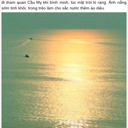
đi tham quan Cầu Mỵ khi bình minh, lúc mặt trời ló rạng. Ánh nắng
sớm tinh khôi, trong trẻo làm cho sắc nước thêm ảo diệu.