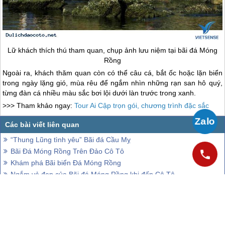
Lữ khách thích thú tham quan, chụp ảnh lưu niệm tại bãi đá Móng
Rồng
Ngoài ra, khách thăm quan còn có thể câu cá, bắt ốc hoặc lặn biển
trong ngày lặng gió, mùa rêu để ngắm nhìn những rạn san hô quý,
từng đàn cá nhiều màu sắc bơi lội dưới làn trước trong xanh.
>>> Tham khảo ngay:
Tour Ai Cập trọn gói, chương trình đặc sắc
“Thung Lũng tình yêu” Bãi đá Cầu Mỵ
Bãi Đá Móng Rồng Trên Đảo Cô Tô
Khám phá Bãi biển Đá Móng Rồng
Ngắm vẻ đẹp của Bãi đá Móng Rồng khi đến Cô Tô
Có một con đường mang tên là ‘’tình yêu’’ trên đảo Cô Tô