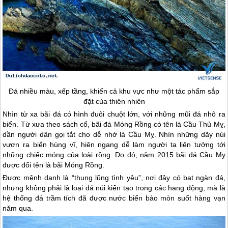
Đá nhiều màu, xếp tầng, khiến cả khu vực như một tác phẩm sắp
đặt của thiên nhiên
Nhìn từ xa bãi đá có hình đuôi chuột lớn, với những mũi đá nhô ra
biển. Từ xưa theo sách cổ, bãi đá Móng Rồng có tên là Cầu Thủ Mỵ,
dần người dân gọi tắt cho dễ nhớ là Cầu Mỵ. Nhìn những dãy núi
vươn ra biển hùng vĩ, hiên ngang dễ làm người ta liên tưởng tới
những chiếc móng của loài rồng. Do đó, năm 2015 bãi đá Cầu Mỵ
được đổi tên là bãi Móng Rồng.
Được mệnh danh là “thung lũng tình yêu”, nơi đây có bạt ngàn đá,
nhưng không phải là loại đá núi kiến tạo trong các hang động, mà là
hệ thống đá trầm tích đã được nước biển bào mòn suốt hàng vạn
năm qua.