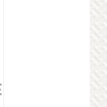
n
,
o