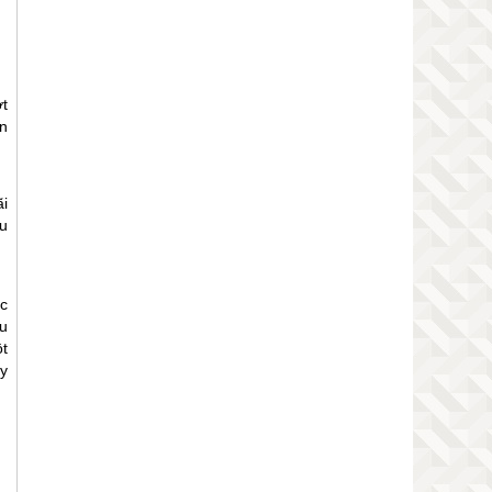
t
n
i
u
c
u
t
y