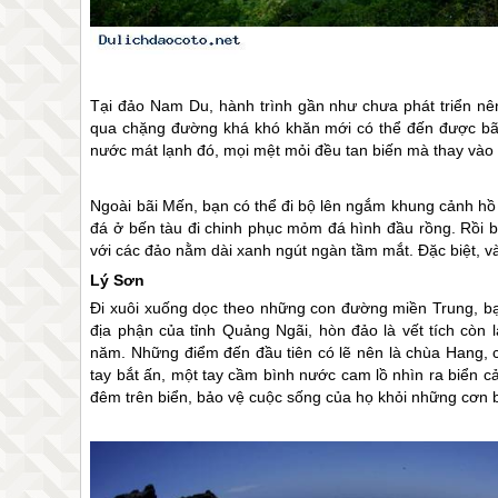
Tại đảo Nam Du, hành trình gần như chưa phát triển nên
qua chặng đường khá khó khăn mới có thể đến được bã
nước mát lạnh đó, mọi mệt mỏi đều tan biến mà thay vào 
Ngoài bãi Mến, bạn có thể đi bộ lên ngắm khung cảnh h
đá ở bến tàu đi chinh phục mỏm đá hình đầu rồng. Rồi 
với các đảo nằm dài xanh ngút ngàn tầm mắt. Đặc biệt, và
Lý Sơn
Đi xuôi xuống dọc theo những con đường miền Trung, bạn
địa phận của tỉnh Quảng Ngãi, hòn đảo là vết tích còn 
năm. Những điểm đến đầu tiên có lẽ nên là chùa Hang
tay bắt ấn, một tay cầm bình nước cam lồ nhìn ra biển 
đêm trên biển, bảo vệ cuộc sống của họ khỏi những cơn b