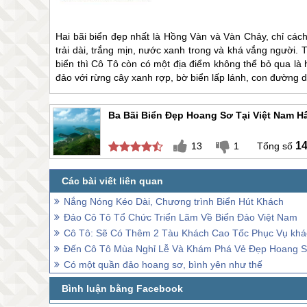
Hai bãi biển đẹp nhất là Hồng Vàn và Vàn Chảy, chỉ cách
trải dài, trắng mịn, nước xanh trong và khá vắng người
biển thì
Cô Tô
còn có một địa điểm không thể bỏ qua là 
đảo với rừng cây xanh rợp, bờ biển lấp lánh, con đường
Ba Bãi Biển Đẹp Hoang Sơ Tại Việt Nam 
1
13
1
Nắng Nóng Kéo Dài, Chương trình Biển Hút Khách
Đảo Cô Tô Tổ Chức Triển Lãm Về Biển Đảo Việt Nam
Cô Tô: Sẽ Có Thêm 2 Tàu Khách Cao Tốc Phục Vụ khá
Đến Cô Tô Mùa Nghỉ Lễ Và Khám Phá Vẻ Đẹp Hoang S
Có một quần đảo hoang sơ, bình yên như thế