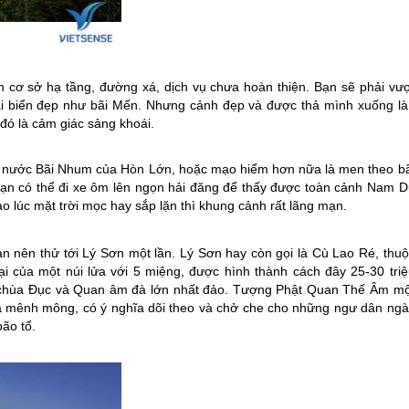
 cơ sở hạ tầng, đường xá, dịch vụ chưa hoàn thiện. Bạn sẽ phải vượ
i biển đẹp như bãi Mến. Nhưng cảnh đẹp và được thả mình xuống là
đó là cảm giác sảng khoái.
ồ nước Bãi Nhum của Hòn Lớn, hoặc mạo hiểm hơn nữa là men theo bã
bạn có thể đi xe ôm lên ngọn hải đăng để thấy được toàn cảnh Nam D
o lúc mặt trời mọc hay sắp lặn thì khung cảnh rất lãng mạn.
 nên thử tới Lý Sơn một lần. Lý Sơn hay còn gọi là Cù Lao Ré, thuộ
lại của một núi lửa với 5 miệng, được hình thành cách đây 25-30 triệ
, chùa Đục và Quan âm đà lớn nhất đảo. Tượng Phật Quan Thế Âm mộ
cả mênh mông, có ý nghĩa dõi theo và chở che cho những ngư dân ngà
ão tố.