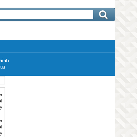
hinh
338
ện
i
y
ện
i
y