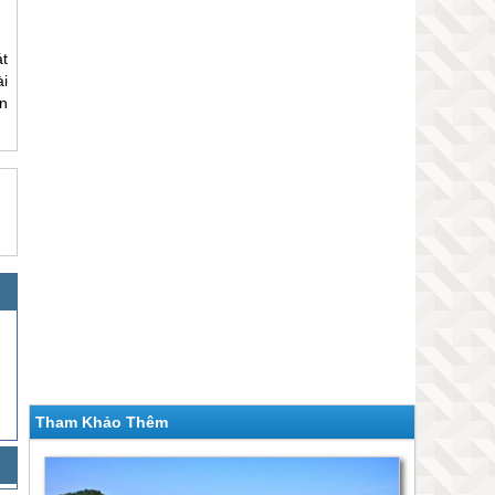
t
i
n
Tham Khảo Thêm