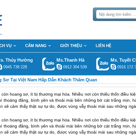
ỊCH VỤ
CẨM NANG
GIỚI THIỆU
LIÊN HỆ
s. Thúy Hường
Ms.Thanh Hà
Ms. Tuyết C
0945 738 228
0912 304 539
0916 172 
g Sơ Tại Việt Nam Hấp Dẫn Khách Thăm Quan
còn hoang sơ, ít bị thương mại hóa. Nhiều nơi còn thiếu thốn điều ki
í thoáng đãng, bình yên và thoải mái bên những bờ cát trắng mịn, hả
n sẽ cảm thấy thật sự tự do, được vùng vẫy thoải mái sau những ngà
còn hoang sơ, ít bị thương mại hóa. Nhiều nơi còn thiếu thốn điều ki
í thoáng đãng, bình yên và thoải mái bên những bờ cát trắng mịn, hả
n sẽ cảm thấy thật sự tự do, được vùng vẫy thoải mái sau những ngà