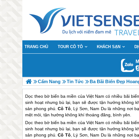
TRANG CHỦ
TOUR CÔ TÔ
KHÁCH SẠN
D
M
Cẩm Nang
Tin Tức
Ba Bãi Biển Đẹp Hoan
Dọc theo bờ biển ba miền của Việt Nam có nhiều bãi biển 
sinh hoạt nhưng bù lại, bạn sẽ được tận hưởng không kh
sản phong phú.
Cô Tô
, Lý Sơn, Nam Du là những nơi bạ
mệt mỏi, tận hưởng không khí thoáng đãng, bình yên.
Dọc theo bờ biển ba miền của Việt Nam có nhiều bãi biển 
sinh hoạt nhưng bù lại, bạn sẽ được tận hưởng không kh
sản phong phú.
Cô Tô
, Lý Sơn, Nam Du là những nơi bạ