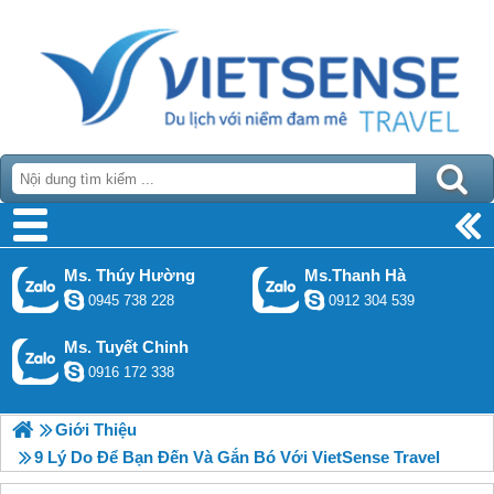
Ms. Thúy Hường
Ms.Thanh Hà
0945 738 228
0912 304 539
Ms. Tuyết Chinh
0916 172 338
Giới Thiệu
9 Lý Do Để Bạn Đến Và Gắn Bó Với VietSense Travel