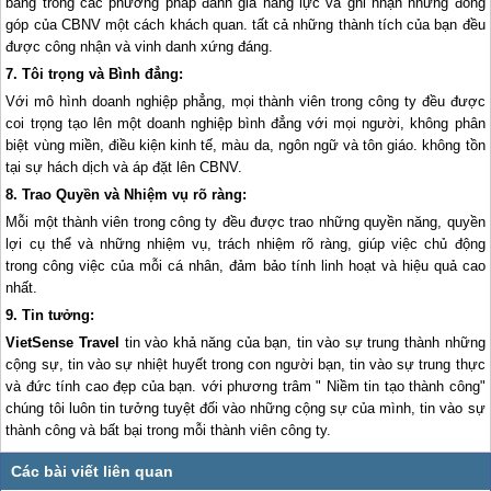
bằng trong các phương pháp đánh giá năng lực và ghi nhận những đóng
góp của CBNV một cách khách quan. tất cả những thành tích của bạn đều
được công nhận và vinh danh xứng đáng.
7. Tôi trọng và Bình đẳng:
Với mô hình doanh nghiệp phẳng, mọi thành viên trong công ty đều được
coi trọng tạo lên một doanh nghiệp bình đẳng với mọi người, không phân
biệt vùng miền, điều kiện kinh tế, màu da, ngôn ngữ và tôn giáo. không tồn
tại sự hách dịch và áp đặt lên CBNV.
8. Trao Quyền và Nhiệm vụ rõ ràng:
Mỗi một thành viên trong công ty đều được trao những quyền năng, quyền
lợi cụ thể và những nhiệm vụ, trách nhiệm rõ ràng, giúp việc chủ động
trong công việc của mỗi cá nhân, đảm bảo tính linh hoạt và hiệu quả cao
nhất.
9. Tin tưởng:
VietSense Travel
tin vào khả năng của bạn, tin vào sự trung thành những
cộng sự, tin vào sự nhiệt huyết trong con người bạn, tin vào sự trung thực
và đức tính cao đẹp của bạn. với phương trâm " Niềm tin tạo thành công"
chúng tôi luôn tin tưởng tuyệt đối vào những cộng sự của mình, tin vào sự
thành công và bất bại trong mỗi thành viên công ty.