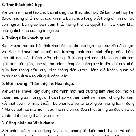
3. Thử thách phù hợp:
VietSense Travel tạo cho bạn những thử thác phù hợp để bạn phát huy hết
được những phẩm chất sâu kín mà bạn chưa từng biết trong chính nội lực
con người bạn giúp bạn cảm thấy hứng thú và quyết tâm và khao khát
những đỉnh cao của nghề nghiệp.
4. Thăng tiến khách quan:
Bạn được trao cơ hội lãnh đạo bất cứ khi nào bạn thực sự đủ năng lực,
VietSense Travel mở ra một môi trường cạnh tranh bình đằng, công bằng
cho tất các các thành viên. chúng tôi không xét các khía cạnh tuổi tác,
giới tính, tôn giáo, học vị, thời gian công tác. năng lực là tiêu chí duy nhất
giúp bạn thăng tiến. quy trình thăng tiến được đánh giá khách quan và
minh bạch dựa vào kết quả công việc.
5. Môi trường Thân thiện & Hòa nhập:
VietSense Travel xây dựng cho mình một môi trường làm việc cởi mở và
thoải mái, giúp mọi người hòa nhập và thân thiết với nhau. chúng tôi cam
kết triệt tiêu mọi mâu thuẫn, bè phái loại bỏ tư tưởng và những hành động
" Ma cũ bắt nạt ma mới". các thành viên cũ đều nhiệt tình giúp đỡ, chia sẽ
và dìu dắt những thành viên mới.
6. Công nhận và Vinh danh:
Với chính sách trưng dụng Nhân tài, chúng tôi luôn minh bạch và công