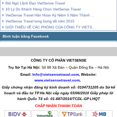
Đội Ngũ Lãnh Đạo VietSense Travel
10 Lý Do Khách Hàng Chọn VietSense Travel
VietSense Travel Hân Hoan Kỷ Niệm 5 Năm Thành Lập
VietSense Travel tưng bừng tất niên 2015
GIỚI THIỆU VỀ CÁC PHÒNG CỦA CÔNG TY VIETSENSE TRAVEL.
CÔNG TY CỔ PHẦN VIETSENSE
Trụ Sở Tại Hà Nội:
Số 88 Xã Đàn – Quận Đống Đa – Hà Nội
Email:
Info@vietsensetravel.com
, Website:
www.vietsensetravel.com
,
Giấy chứng nhận đăng ký kinh doanh số: 0104731205 do Sở kế
hoạch và đầu tư TP Hà Nội cấp ngày 03/06/2010 Giấy phép lữ
hành Quốc Tế số: 01-687/2014/TCDL-GP LHQT
CHẤP NHẬN THANH TOÁN